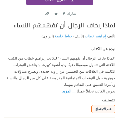
اشتر
شارك
Link
Twitter
Facebook
لماذا يخاف الرجال أن تفهمهم النساء
تأليف
إبراهيم خطاب
(تأليف)
خياط خليفة
(الراوي)
نبذة عن الكتاب
"لماذا يخاف الرجال أن تفهمهم النساء" للكاتب إبراهيم خطاب من الكتب
اللافتة التي تتناول موضوعًا دقيقًا وذو أهمية كبيرة، إذ يناقش التوترات
الكامنة في العلاقات بين الجنسين من زاوية جديدة، ويطرح تساؤلات
جوهرية حول التوقعات الاجتماعية المفروضة على كل من الرجال والنساء،
وتأثيرها العميق على التفاهم بينهما.
يعرض الكاتب تحليلاً عميقًا
... المزيد
التصنيف
علم الاجتماع