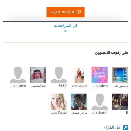
مراجعة جديدة
كل المراجعات
على رفوف الأبجديين
ياسمين شرف
lamis salem
amiraadel
3BED
عبدالمحسن علي السبعان
ahmed naiem
R
dr.n.hariri
هاجر حمدي
Doaa Faisal
كل القرّاء