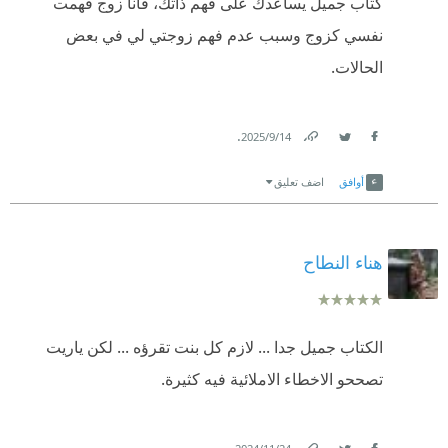
كتاب جميل يساعدك على فهم ذاتك، فأنا زوج فهمت
نفسي كزوج وسبب عدم فهم زوجتي لي في بعض
الحالات.
.
14‏/9‏/2025
Link
Twitter
Facebook
أوافق
اضف تعليق
هناء النطاح
الكتاب جميل جدا ... لازم كل بنت تقرؤه ... لكن ياريت
تصححو الاخطاء الاملائية فيه كثيرة.
.