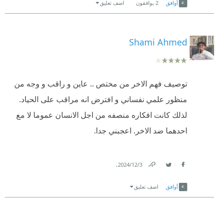
الذّكر يمر بمراحل نمو مختلفة عن الأنثى و في كلِّ مرحلة
أوافق
2
يوافقون
اضف تعليق
يحتاج إلى احتياجات مختلفة ، كما ذكر الكاتب بداية
الصداقة بين الجنسين و طريقة الحوار بينهما ، و وضَّح
Shami Ahmed
لغات الحب
...
..............
و الكثير من المواضيع التي تغيب
عن ذهن المرأة اتجاه تعاملها مع الرجل ، و ينهي الكاتب
بمجموعة من النصائح التي تقلل من الخلافات و المشاكل
توصيف فهم الاخر من مختص .. عاين و راقب و وجه من
بين الأزواج .
منظور علمي نفساني و افترض انه مراقب على الحياد.
لذلك كانت افكاره منصفه من اجل الانسان عموما لا مع
احدهما ضد الاخر. اعجبني جدا.
.
3‏/12‏/2024
Link
Twitter
Facebook
أوافق
اضف تعليق