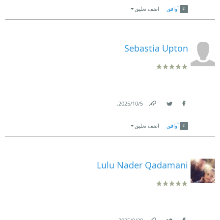
أوافق
اضف تعليق
Sebastia Upton
.
5‏/10‏/2025
Link
Twitter
Facebook
أوافق
اضف تعليق
Lulu Nader Qadamani
.