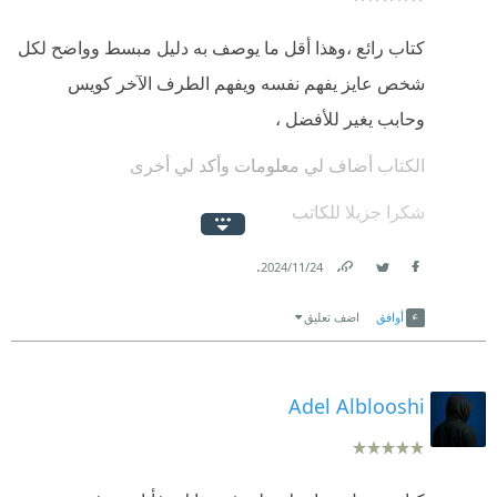
كتاب رائع ،وهذا أقل ما يوصف به دليل مبسط وواضح لكل
شخص عايز يفهم نفسه ويفهم الطرف الآخر كويس
وحابب يغير للأفضل ،
الكتاب أضاف لي معلومات وأكد لي أخرى
شكرا جزيلا للكاتب
د/إبراهيم خطاب ،نفع الله بك وزادك علماً وعملا
.
24‏/11‏/2024
Link
Twitter
Facebook
💙
أوافق
اضف تعليق
Adel Alblooshi