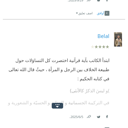
29‏/9‏/2025
Link
Twitter
Facebook
أوافق
اضف تعليق
Belal
ابتدأ الكاتب بآية قرآنية اختصرت كل التساؤلات حول
طبيعة الخلاف بين الرجل و المرأة ، حيثُ قال الله تعالى
في كتابه الحكيم :
(
و ليسَ الذكرُ كالأنثى)
في التركيبة الجسمانية و العقلية و الحسيّة و الشعورية و
النفسية و القوة الجسمانية و درجة التّحمل و الإهتمامات،
.
5‏/6‏/2025
و يبدأ هذا الخلاف منذُ الطفولة و الصغر ، كما أنَّ الطفل
Link
Twitter
Facebook