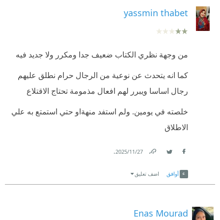
yassmin thabet
من وجهة نظري الكتاب ضعيف جدا ومكرر ولا جديد فيه
كما انه يتحدث عن نوعية من الرجال حرام نطلق عليهم
رجال اساسا ويبرر لهم افعال مذمومة تحتاج الاقتلاع
خلصته في يومين. ولم استفد منهةاو حتي استمتع به علي
الاطلاق
.
27‏/11‏/2025
Link
Twitter
Facebook
أوافق
اضف تعليق
Enas Mourad