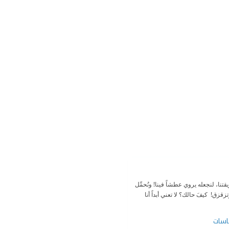
ريقتنا، لنجعله يروي عطشاً فينا! ونُحمِّل
وتزقزق!  كيفَ حالك؟ لا تعني أبداً أنا
اسات