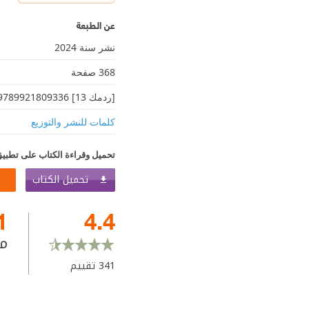
عن الطبعة
نشر سنة 2024
368 صفحة
[ردمك 13] 9789921809336
كلمات للنشر والتوزيع
تحميل وقراءة الكتاب على تطبيق
تحميل الكتاب
1
4.4
م
341
تقييم