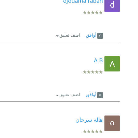
djouama rabah
أوافق
اضف تعليق
A B
أوافق
اضف تعليق
هاله سرحان