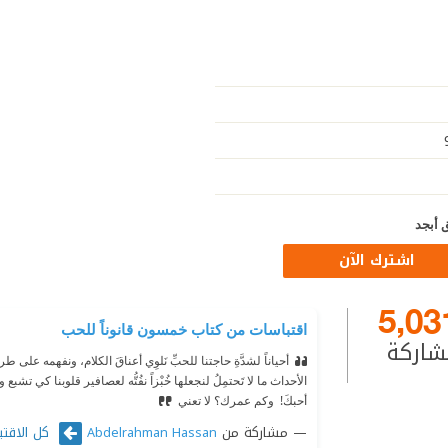
 أبجد
اشترك الآن
5,03
اقتباسات من كتاب خمسون قانوناً للحب
شاركة
أحياناً لشدَّةِ حاجتنا للحبِّ نَلوِي أعناقَ الكلام، ونفهمه على ط
الأحداث ما لا تَحتمِلُ لنجعلها خُبْزاً نفُتُّه لعصافير قلوبنا كي تشبع ‫
أحبكَ! ‫ وكم عمرك؟ لا تعني
مشاركة من
كل الاقتب
Abdelrahman Hassan