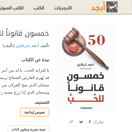
الأبجديّات
الكتب
الكتب الصوت
خمسون قانوناً ل
تأليف
أدهم شرقاوي
(تأليف)
نبذة عن الكتاب
يا لغرابة الحب، يا له من أمر
قد يُهزم الفارس الشجاع برمش
سبحان الذي منح الغزلان من ا
وسبحان الذي إذا زرع محبة ر
التصنيف
نصوص إبداعية
شارك
Link
Twitter
Facebook
تنمية بشرية وتطوير الذات