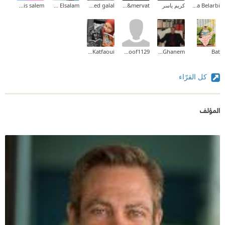
Halima Belarbi
كريم ياسر
Rola&mervat
ahmed galal
Ehab Mohammed Abd Elsalam
lamis salem
Sameh Katfaoui
hanoof1129
Tareq Ghanem
Bat
كل القرّاء
المؤلف