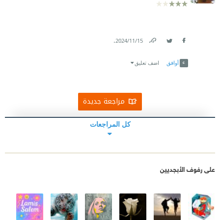
.
15‏/11‏/2024
Link
Twitter
Facebook
أوافق
اضف تعليق
مراجعة جديدة
كل المراجعات
على رفوف الأبجديين