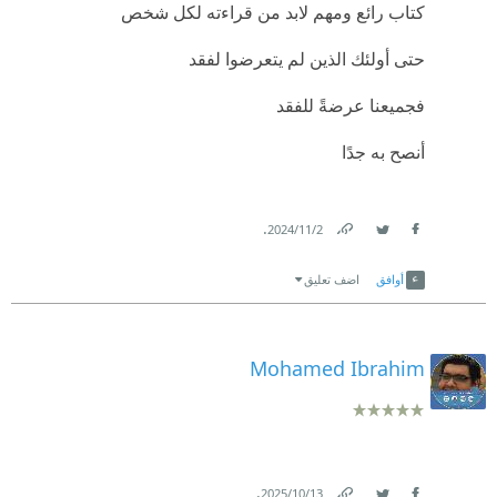
كتاب رائع ومهم لابد من قراءته لكل شخص
حتى أولئك الذين لم يتعرضوا لفقد
فجميعنا عرضةً للفقد
أنصح به جدًا
.
2‏/11‏/2024
Link
Twitter
Facebook
أوافق
اضف تعليق
Mohamed Ibrahim
.
13‏/10‏/2025