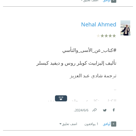
Nehal Ahmed
#كتاب_عن_الأسى_والتأسي
تأليف إليزابيث كوبلر روس و ديفيد كيسلر
ترجمة شادي عبد العزيز
..
الكتاب بيتكلم عن رحلة ما بعد الفقد
.
6‏/6‏/2024
* المراحل الخمسة لما بعد الفقد (الإنكار- الغضب-
Link
Twitter
Facebook
المساومة- الاكتئاب وأخيرا التقبل)
أوافق
1
يوافقون
اضف تعليق