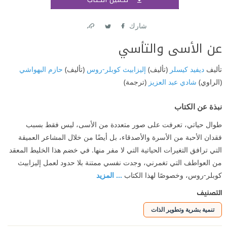
اشتر
شارك
Link
Twitter
Facebook
عن الأسى والتأسي
تأليف
ديفيد كيسلر
(تأليف)
إليزابيث كوبلر-روس
(تأليف)
حازم البهواشي
(الراوي)
شادي عبد العزيز
(ترجمة)
نبذة عن الكتاب
طوال حياتي، تعرفت على صور متعددة من الأسى، ليس فقط بسبب
فقدان الأحبة من الأسرة والأصدقاء، بل أيضًا من خلال المشاعر العميقة
التي ترافق التغيرات الحياتية التي لا مفر منها. في خضم هذا الخليط المعقد
من العواطف التي تغمرني، وجدت نفسي ممتنة بلا حدود لعمل إليزابيث
كوبلر-روس، وخصوصًا لهذا الكتاب
... المزيد
التصنيف
تنمية بشرية وتطوير الذات