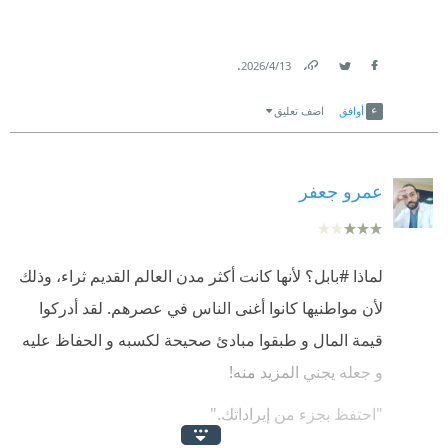
.
13‏/4‏/2026
Link
Twitter
Facebook
أوافق
اضف تعليق
عمرو جعفر
لماذا #بابل؟ لأنها كانت أكثر مدن العالم القديم ثراء، وذلك
لأن مواطنيها كانوا أغنى الناس في عصرهم. لقد أدركوا
قيمة المال و طبقوا مبادئ صحيحة لكسبه و الحفاظ عليه
و جعله يجني المزيد منه!
"احتفظ بجزء من إيراداتك."