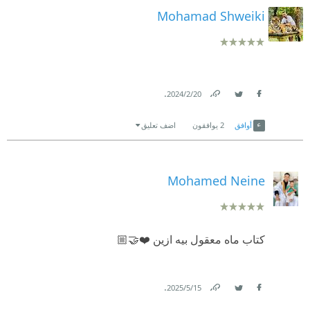
Mohamad Shweiki
.
20‏/2‏/2024
Link
Twitter
Facebook
أوافق
2
يوافقون
اضف تعليق
Mohamed Neine
كتاب ماه معقول بيه ازين ❤️🤝🏼
.
15‏/5‏/2025
Link
Twitter
Facebook