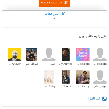
مراجعة جديدة
كل المراجعات
على رفوف الأبجديين
loly abd elsalam
lamis salem
Mody Ahmed
أثمار
عبدالله عمر
Mohammed Altayeh
موسى علي
Ahmed Gemy
YaAhYo
Marwa fathy
كل القرّاء