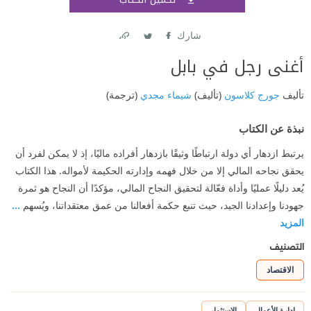
اشتر
شارك
Link
Twitter
Facebook
أغنى رجل في بابل
تأليف
جورج كلاسون
(تأليف)
شيماء مجدي
(ترجمة)
نبذة عن الكتاب
يرتبط ازدهار أي دولة ارتباطًا وثيقًا بازدهار أفراده ماليًا، إذ لا يمكن لفرد أن
يحقق نجاحه المالي إلا من خلال فهمه وإدارته الحكيمة لأمواله. هذا الكتاب
يُعد دليلًا عمليًا وأداة فعّالة لتحقيق النجاح المالي، مؤكدًا أن النجاح هو ثمرة
جهودنا وإعدادنا الجيد، حيث تنبع حكمة أفعالنا من عمق معتقداتنا، ويُسهم
...
المزيد
التصنيف
الاقتصاد
إدارة الأعمال
الاستثمار