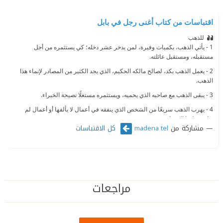
اقتباسات من كتاب أغنى رجل في بابل
للذهب
‫1 - يأتي الذهب، بكميات وفيرة، لمن يدخر عشر دخله؛ كي يستثمره من أجل
مستقبله، ومستقبل عائلته.
‫2 - يعمل الذهب بكد، لصالح مالكه الحكيم، الذي يجد الكثير من المصادر لإنماء هذا
الذهب.
‫3 - يبقى الذهب مع صاحبه الذي يحميه، ويستثمره مستغلًا نصيحة الخبراء.
‫4 - يهرب الذهب سريعًا من الشخص الذي ينفقه في أعمال لا يألفها أو أعمال لم
يوافق عليها الخبراء.
مشاركة من
كل الاقتباسات
madena tel
‫5 - يهرب الذهب سريعًا من الشخص الذي يجبره على إدرار أرباح غير ممكنة، أو
ينخدع بالأحلام الوردية.
مراجعات