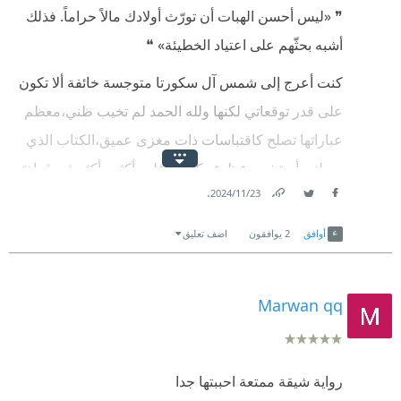
❞ «ليس أحسن الهبات أن تورّث أولادك مالاً حراماً. فذلك
أشبه بحثّهم على اعتياد الخطيئة» ❝
كنت أعرج إلى شمس آل سكورتا متوجسة خائفة ألا تكون
على قدر توقعاتي لكنها ولله الحمد لم تخيب ظني،معظم
عباراتها تصلح كاقتباسات ذات مغزى عميق،الكتاب الذي
يجعلني أستشعر عظمته كلما توغلت أكثر وأكثر في قراءته
.
23‏/11‏/2024
هو الكتاب الذي تدرك أنه لن يفارق ذاكرتك،ثق أنك ستظل
Link
Twitter
Facebook
منتشياً حتى بعد أن تفرغ منه مخلفاً فيك شيئاً قد تغير دون
أوافق
2
يوافقون
اضف تعليق
أن تدرك مدى تأثيره سوى على المدى البعيد❤
شكراُ أيضاً للمترجم العبقري بسام حجار على هذه
Marwan qq
الترجمة الفائقة الجمال❤
رواية شيقة ممتعة احببتها جدا