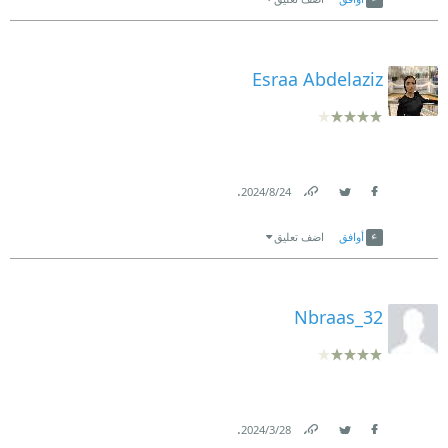
Esraa Abdelaziz
.
24‏/8‏/2024
Link
Twitter
Facebook
أوافق
اضف تعليق
Nbraas_32
.
28‏/3‏/2024