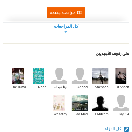
مراجعة جديدة
كل المراجعات
على رفوف الأبجديين
Mohamed Khaled Sharif
Ashraf Shehada
Anood
دينا عبدالعزيز
Nano
Nadia Yassine Tuma
Marwa fathy
Fatmad Mad
Youssef Abd El-hleem
layli94
كل القرّاء