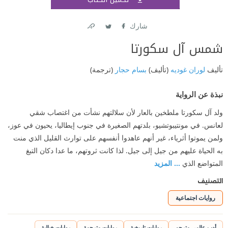
اشتر
شارك
Link
Twitter
Facebook
شمس آل سكورتا
تأليف
لوران غوديه
(تأليف)
بسام حجار
(ترجمة)
نبذة عن الرواية
ولد آل سكورتا ملطخين بالعار لأن سلالتهم نشأت من اغتصاب شقي
لعانس. في مونتيبوتشيو، بلدتهم الصغيرة في جنوب إيطاليا، يحيون في عوز،
ولمن يموتوا أثرياء، غير أنهم عاهدوا أنفسهم على توارث القليل الذي منت
به الحياة عليهم من جيل إلى جيل. لذا كانت ثروتهم، ما عدا دكان التبغ
المتواضع الذي
... المزيد
التصنيف
روايات اجتماعية
أدب عالمي مترجم
روايات تاريخية
روايات مترجمة
روايات خيالية