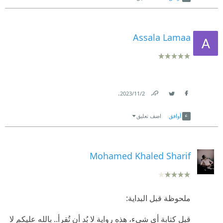
Assala Lamaa
.
2‏/11‏/2023
Link
Twitter
Facebook
أوافق
اضف تعليق
Mohamed Khaled Sharif
ملحوظة قبل البداية:
قبل كتابة أي شيء، هذه رواية لا بُد أن تُقرأ.. بالله عليكم لا