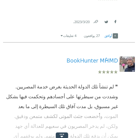
.
20‏/3‏/2023
Link
Twitter
Facebook
أوافق
27
يوافقون
4 تعليقات
BookHunter MُHَMَD
❞ لم تنشأ تلك الدولة الحديثة بغرض خدمة المصريين.
وشددت من سيطرتها على أجسادهم وتحكمت فيها بشكل
غير مسبوق، بل مدت آفاق تلك السيطرة إلى ما بعد
الموت، وأخضعت جثث الموتى لكشف متمعن ودقيق.
ولكن، لم يدخر المصريون في سعيهم للعدالة أي جهد
يمكن أن يدفع تلك الدولة إلى خدمتهم. ولم يوقفهم أي