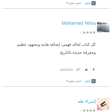
أوافق
اضف تعليق
Mohamed Yehia
كل كتاب لخالد فهمي، إضافة هامة ومجهود عظيم
ومعرفة جديدة بالتاريخ
.
16‏/6‏/2023
Link
Twitter
Facebook
أوافق
اضف تعليق
إسراء طه