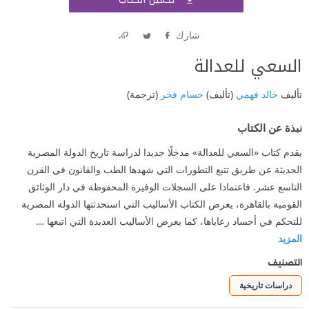
اشتر
شارك
Link
Twitter
Facebook
السعي للعدالة
تأليف
خالد فهمي
(تأليف)
حسام فخر
(ترجمة)
نبذة عن الكتاب
يقدم كتاب «السعي للعدالة» مدخلًا جديدا لدراسة تاريخ الدولة المصرية
الحديثة عن طريق تتبع التطورات التي شهدها الطب والقانون في القرن
التاسع عشر. فاعتمادا على السجلات الوفيرة المحفوظة في دار الوثائق
القومية بالقاهرة، يعرض الكتاب الأساليب التي استحدثتها الدولة المصرية
للتحكم في أجساد رعاياها، كما يعرض الأساليب العديدة التي اتبعها
...
المزيد
التصنيف
دراسات تاريخية