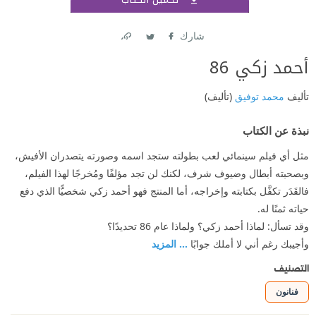
اشتر
شارك
Link
Twitter
Facebook
أحمد زكي 86
تأليف
محمد توفيق
(تأليف)
نبذة عن الكتاب
مثل أي فيلم سينمائي لعب بطولته ستجد اسمه وصورته يتصدران الأفيش،
وبصحبته أبطال وضيوف شرف، لكنك لن تجد مؤلفًا ومُخرجًا لهذا الفيلم،
فالقَدَر تكفَّل بكتابته وإخراجه، أما المنتج فهو أحمد زكي شخصيًّا الذي دفع
حياته ثمنًا له.
وقد تسأل: لماذا أحمد زكي؟ ولماذا عام 86 تحديدًا؟
وأجيبك رغم أني لا أملك جوابًا
... المزيد
التصنيف
فنانون