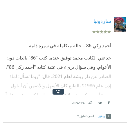
ساردونيا
أحمد زكي 86 .. حالة متكاملة في سيرة ذاتية
خدعني الكاتب محمد توفيق عندما كتب "86" بالذات دون
الأعوام، وفي سؤال بريء في عتبة كتابه "أحمد زكي 86"،
الصادر عن دار ريشة لعام 2021. قال: "ربما تسأل: لماذا
إذن عام 1986؟ بالطبع كان الأسهل والأضمن أن أتناول
سيرة أحمد زكي منذ ولادته حتى رحيله، لكني اخترت عاماً
.
4‏/9‏/2024
واحداً أتصوره من أهم الأعوام في تاريخ أحمد زكي."
Link
Twitter
Facebook
ثم وجدته يكتب حالة متكاملة بسيرة تحمل القلق والمرض
أوافق
اضف تعليق
واليتم والتيه والأمل، بخلفية تحمل تأريخاً فنياً واجتماعياً