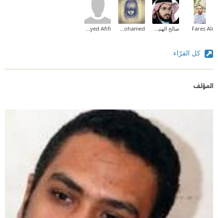
Fares Ali
صالح الهنيدي
fedia a mohamed
Haytham Sayed Afifi
كل القرّاء
المؤلف