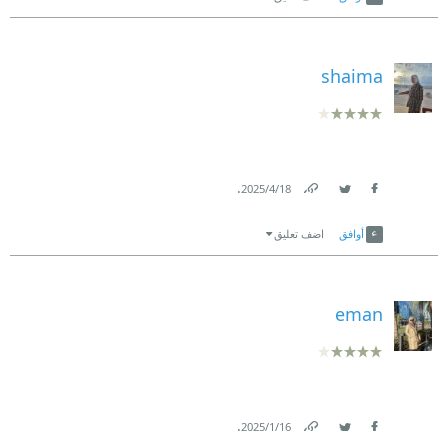
shaima
.
18‏/4‏/2025
Link
Twitter
Facebook
أوافق
اضف تعليق
eman
.
16‏/1‏/2025