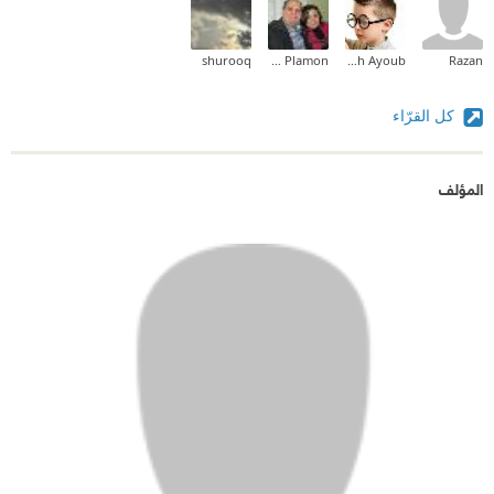
shurooq
Emil Lawandy Plamon
Abdallah Ayoub
Razan
كل القرّاء
المؤلف