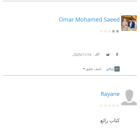
Omar Mohamed Saeed
.
19‏/11‏/2025
Link
Twitter
Facebook
أوافق
اضف تعليق
Rayane
كتاب رائع