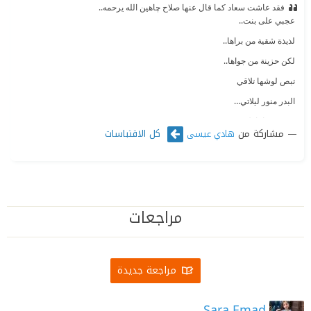
فقد عاشت سعاد كما قال عنها صلاح چاهين الله يرحمه..‏
‫ ‏عجبي على بنت..‏
‫ ‏لذيذة شقية من براها..‏
‫ ‏لكن حزينة من جواها..‏
‫ ‏تبص لوشها تلاقي ‏
‫ ‏البدر منور ليلاتي…‏
‫ ‏وتبص جواها تلاقي‏
مشاركة من
كل الاقتباسات
هادي عيسى
‫ ‏بني أدم بيموت يوماتي..‏
مراجعات
مراجعة جديدة
Sara Emad