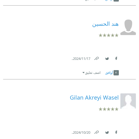
هند الحسين
.
17‏/11‏/2024
Link
Twitter
Facebook
أوافق
اضف تعليق
Gilan Akreyi Wasel
.
20‏/10‏/2024