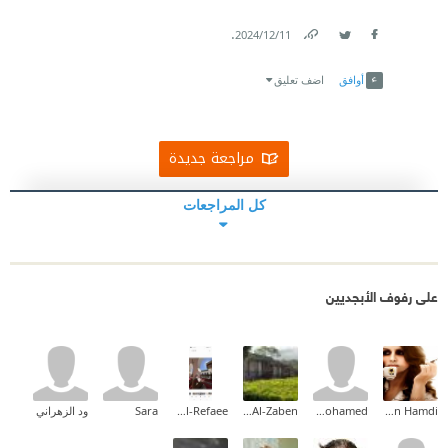
.
11‏/12‏/2024
Link
Twitter
Facebook
أوافق
اضف تعليق
مراجعة جديدة
كل المراجعات
على رفوف الأبجديين
Hanan Hamdi
amr mohamed
Tamara Al-Zaben
Fatma Al-Refaee
Sara
ود الزهراني