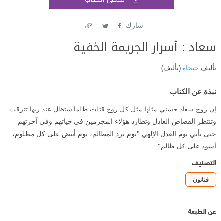
اشتر
شارك
Link
Twitter
Facebook
سعاد : أسرار الجريمة الخفية
تأليف
جنجاه
(تأليف)
نبذة عن الكتاب
إن روح سعاد حسني مثلها مثل كل روح قتلت ظلما ستظل عند ربها تترقب
وتنتظر القصاص العادل وتطارد هؤلاء المجرمين في حياتهم وفي آخرتهم
حتى يأتي يوم العدل الإلهي "يوم ترد المظالم، يوم أبيض على كل مظلوم،
أسود على كل ظالم"
التصنيف
فنانون
عن الطبعة