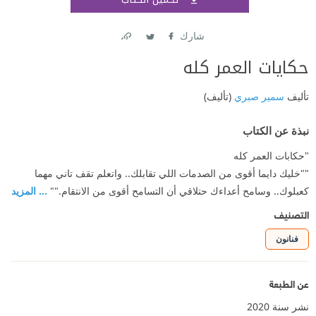
اشتر
شارك
Link
Twitter
Facebook
حكايات العمر كله
تأليف
سمير صبري
(تأليف)
نبذة عن الكتاب
"حكابات العمر كله
""خليك دايما أقوى من الصدمات اللي تقابلك.. واتعلم تقف تاني مهما
كعبلوك.. وسامح أعداءك حتلاقي أن التسامح أقوى من الانتقام.""
... المزيد
التصنيف
فنانون
عن الطبعة
نشر سنة 2020