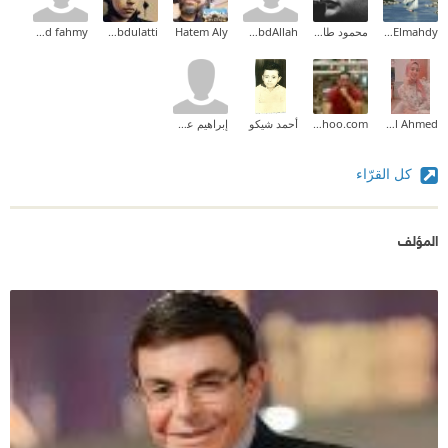
Eman Elmahdy
محمود طارق إبراهيم
Ahmed AbdAllah
Hatem Aly
Asmaa Abdulatti
ahmed fahmy
Nehal Ahmed
mohamedabdallah83@yahoo.com
أحمد شيكو
إبراهيم عوض
كل القرّاء
المؤلف