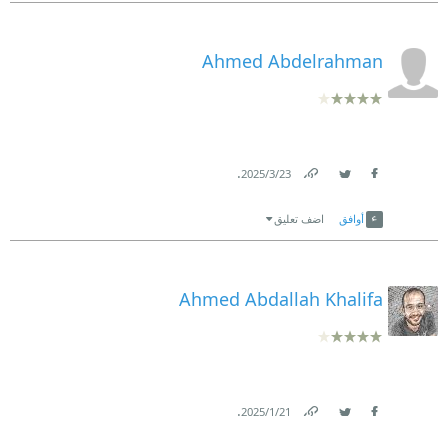
Ahmed Abdelrahman
.
23‏/3‏/2025
Link
Twitter
Facebook
أوافق
اضف تعليق
Ahmed Abdallah Khalifa
.
21‏/1‏/2025
Link
Twitter
Facebook