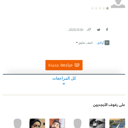
.
30‏/3‏/2025
Link
Twitter
Facebook
أوافق
اضف تعليق
مراجعة جديدة
كل المراجعات
على رفوف الأبجديين