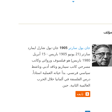
مؤلف
جان بول سارتر
1905
جان-بول شارل ايمارد
سارتر (21 يونيو 1905 باريس - 15 أبريل
1980 باريس) هو فيلسوف وروائي وكاتب
مسرحي كاتب سيناريو وناقد أدبي وناشط
سياسي فرنسي. بدأ حياته العملية استاذاً.
درس الفلسفة في ألمانيا خلال الحرب
العالمية الثانية. حين
تابعه