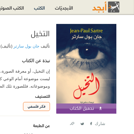
الأبجديّات
الكتب
الكتب الصوت
التخيل
تأليف
جان بول سارتر
(تأليف)
نبذة عن الكتاب
إن التخيل، أو معرفة الصورة، ي
ليست موضوعة أمام الوعي كموض
وموضوعاته. فللصورة تلك ال
التصنيف
فكر فلسفي
تحميل الكتاب
اشترك الآن
شارك
عن الطبعة
Link
Twitter
Facebook