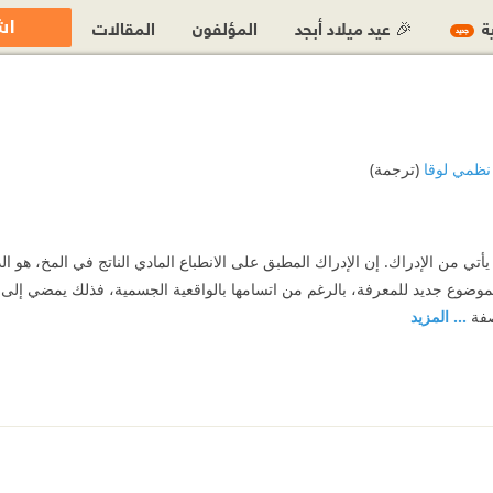
اش
ية
🎉 عيد ميلاد أبجد
المؤلفون
المقالات
جديد
نظمي لوقا
(ترجمة)
أتي من الإدراك. إن الإدراك المطبق على الانطباع المادي الناتج في المخ، هو ال
وع جديد للمعرفة، بالرغم من اتسامها بالواقعية الجسمية، فذلك يمضي إلى ما ل
صفة
... المزيد