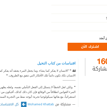
 أبجد
اشترك الآن
16
اقتباسات من كتاب التخيل
شاركة
❞ "الانسان لا يفكر كما يشاء. وما يجعل المرء يعتقد أنه يفكر كم
الانسان تكاد تكون دائماً تلك الأفكار التي تتفق مع الظروف. ❝
---------------
---
❞ ‫ ولكن لعل الخطأ لا يتسلل إلى الفعل التأملي نفسه، ولعله يظهر
المرء القوانين انطلاقاً من الوقائع فإن كان ذلك كذلك، أفيكون من
استقرائياً، مع بقائها سيكولوجيا تجربة: أيوجد نمط من التجربة الممت
مشاركة من
كل الاقتباسات
Mohamed Khattab