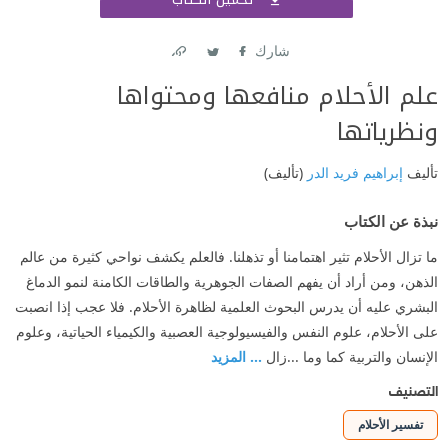
اشتر
شارك
Link
Twitter
Facebook
علم الأحلام منافعها ومحتواها
ونظرياتها
تأليف
إبراهيم فريد الدر
(تأليف)
نبذة عن الكتاب
ما تزال الأحلام تثير اهتمامنا أو تذهلنا. فالعلم يكشف نواحي كثيرة من عالم
الذهن، ومن أراد أن يفهم الصفات الجوهرية والطاقات الكامنة لنمو الدماغ
البشري عليه أن يدرس البحوث العلمية لظاهرة الأحلام. فلا عجب إذا انصبت
على الأحلام، علوم النفس والفيسيولوجية العصبية والكيمياء الحياتية، وعلوم
الإنسان والتربية كما وما ...زال
... المزيد
التصنيف
تفسير الأحلام