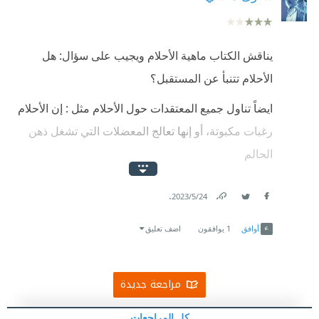
يناقش الكتاب ماهية الأحلام ويجيب على سؤال: هل
الأحلام تتنبأ عن المستقبل؟
ايضاً تناول جميع المعتقدات حول الأحلام مثل : إن الأحلام
رغبات مكبوتة، أو إنها تعالج المعضلات التي تشغل ذهن
الحالم
قدم المؤلف أدلة علمية حول كل فكرة وختم الكتاب
.
24‏/5‏/2023
بتحليل علمي لعملية الحُلم ودوره الحيوي في جسم
Link
Twitter
Facebook
الإنسان وخاصة الجهاز العصبي
أوافق
1
يوافقون
اضف تعليق
مراجعة جديدة
كل المراجعات