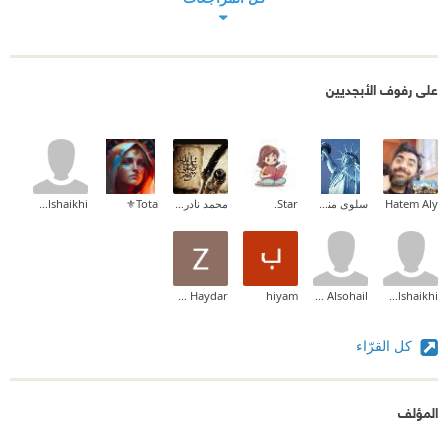
على رفوف الأبجديين
Hatem Aly
سلوى منسي
Star.
محمد نادر موسي
Tota⚜️
Amaal Alshaikhi
Zainab Haydar
hiyam
Aryam Alsohail
Amaal Alshaikhi
كل القرّاء
المؤلف