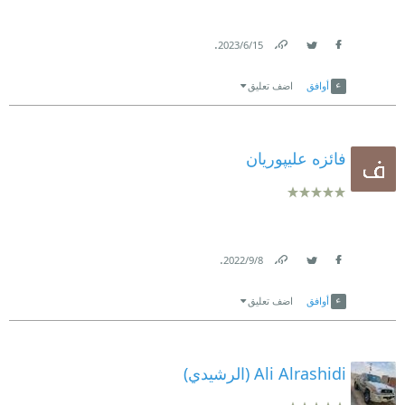
.
15‏/6‏/2023
Link
Twitter
Facebook
أوافق
اضف تعليق
فائزه علیپوریان
.
8‏/9‏/2022
Link
Twitter
Facebook
أوافق
اضف تعليق
Ali Alrashidi (‫الرشيدي‬‎)