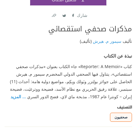
اشتر
شارك
Link
Twitter
Facebook
مذكرات صحفي استقصائي
تأليف
سيمور م. هيرش
(تأليف)
نبذة عن الكتاب
كتاب «‏Reporter: A Memoir‏»‏‎ ‎جاء الكتاب بعنوان «مذكرات صحفي
استقصائي»، يتناول ‏فيها الصحفي الدولي المخضرم سيمور م. هيرش
الحاصل على جوائز بولِتزر وبَولك وبِكِم، ‏مواضيع دولية هامة: أحداث (11)
سبتمبر، علاقة رفيق الحريري مع نظام الأسد، فضيحة ‏ووترغيَت، فضيحة
إيران – كونترا عام 1987، مذبحة ماي لاي، فضح الدور السري
... المزيد
التصنيف
صحفيون