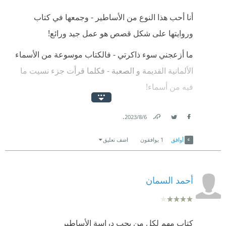
أنا أحب هذا النوع من الأساطير - وجمعها في كتاب
وروايتها على شكل قصص هو عمل جيد ورائع!
ما أزعجني سوء ذاكرتي - فالكتاب موسوعة من الأسماء
الألمانية القديمة و الصعبة - فكلما قرأت جزء نسيت ما
فيه من أسماء!
كان خيال الڤايكنج واسع جداً - جعلوا لكل شيء قصة ولكل
.
6‏/8‏/2023
قصة إله! بعض القصص كإن من كتبها طفل صغير! كما أنها
Link
Twitter
Facebook
تظهر الآلهة كأنهم مجموعة من المراهقين الأغبياء الذين لا
أوافق
1
يوافقون
اضف تعليق
هم لهم سوي الأكل ومشاكسة بعضهم البغض.
ثور ولوكي وأودن وغيرهم الكثير من الآلهة التي لها
أحمد السمان
العشرات من القصص والمذكورة بالتفصيل في هذا الكتاب
اللطيف!
كتاب مهم لكل من يحب دراسة الأساطير