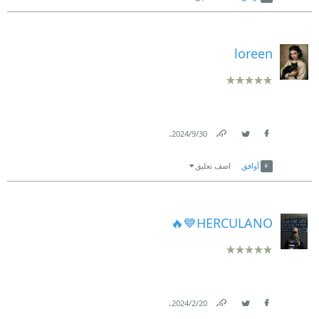
loreen
.
30‏/9‏/2024
Link
Twitter
Facebook
أوافق
اضف تعليق
HERCULANO💙🔥
.
20‏/2‏/2024