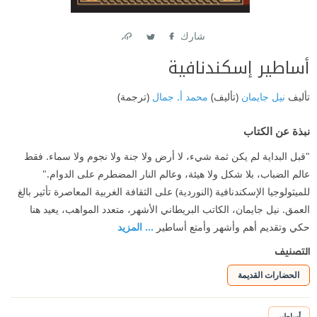
شارك
Link
Twitter
Facebook
أساطير إسكندنافية
تأليف
نيل جايمان
(تأليف)
محمد أ. جمال
(ترجمة)
نبذة عن الكتاب
"قبل البداية لم يكن ثمة شيء، لا أرض ولا جنة ولا نجوم ولا سماء. فقط
عالم الضباب، بلا شكل ولا هيئة، وعالم النار المضطرم على الدوام."
للميثولوجيا الإسكندنافية (النوردية) على الثقافة الغربية المعاصرة تأثير بالغ
العمق. نيل جايمان، الكاتب البريطاني الأشهر، متعدد المواهب، يعيد هنا
حكي وتقديم أهم وأشهر وأمتع أساطير
... المزيد
التصنيف
الحضارات القديمة
أساطير