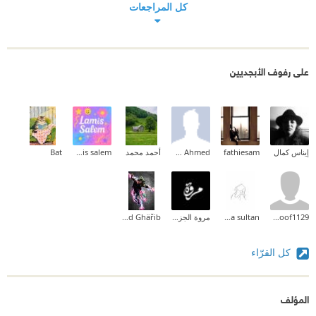
كل المراجعات
على رفوف الأبجديين
إيناس كمال
fathiesam
Khalid Ahmed
أحمد محمد
lamis salem
Bat
hanoof1129
haya sultan
مروة الجزائري
Møhämệd Ghäřib
كل القرّاء
المؤلف