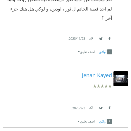
لم اجد قصة الخاتم ل ثور ، اودين، و لوكي هل هنك جزء
آخر ؟
.
23‏/11‏/2023
Link
Twitter
Facebook
أوافق
اضف تعليق
Jenan Kayed
.
3‏/9‏/2025
Link
Twitter
Facebook
أوافق
اضف تعليق