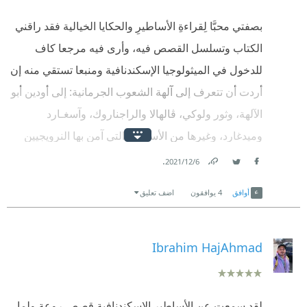
بصفتي محبَّا لِقراءةِ الأساطيرِ والحكايا الخيالية فقد راقني
الكتاب وتسلسل القصص فيه، وأرى فيه مرجعا كاف
للدخول في الميثولوجيا الإسكندنافية ومنبعا تستقي منه إن
أردت أن تتعرف إلى آلهة الشعوب الجرمانية: إلى أودين أبو
الآلهة، وثور ولوكي، ڤالهالا والراجناروك، وآسغـارد
وميدغارد، وغيرها من الأساطير التي آمن بها النرويجيين
على شكل قصص قصيرة.
.
6‏/12‏/2021
Link
Twitter
Facebook
أوافق
4
يوافقون
اضف تعليق
Ibrahim HajAhmad
لقد سمعت عن الأساطير الإسكندنافية قصص روعة ولما