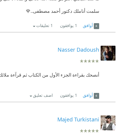
سلمت أناملك دكتور أحمد مصطفى..🌹
أوافق
1
يوافقون
1 تعليقات
Nasser Dadoush
أنصحك بقراءة الجزء الأول من الكتاب ثم قرآءة ملائك 
أوافق
1
يوافقون
اضف تعليق
Majed Turkistani