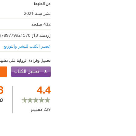
عن الطبعة
نشر سنة 2021
432 صفحة
[ردمك 13] 9789779921570
عصير الكتب للنشر والتوزيع
تحميل وقراءة الرواية على تطبيق
تحميل الكتاب
8
4.4
م
229
تقييم