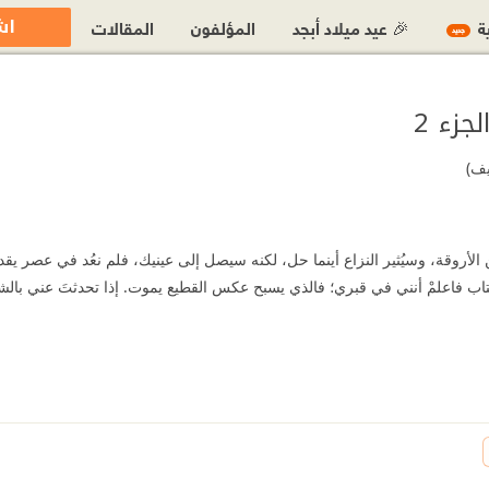
اش
ية
🎉 عيد ميلاد أبجد
المؤلفون
المقالات
جديد
جزء 2
يف)
لأروقة، وسيُثير النزاع أينما حل، لكنه سيصل إلى عينيك، فلم ‏نعُد في عصر يقدر أي
لكتاب ‏فاعلمْ أنني في قبري؛ فالذي يسبح عكس القطيع يموت. إذا تحدثتَ عني بال