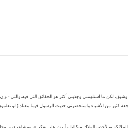
شيق، لكن ما استلهمني وجذبني أكثر هو الحقائق التي فيه،والتي - وإن 
اجعة كثير من الأشياء واستحضرني حديث الرسول فيما معناه:( لو تعلمون
ى والملائكة وبالأخص الملاك ميكائيل، أثرت على تفكيري ومشاعري وروحان