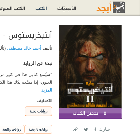
الأبجديّات
الكتب
الكتب الصوت
أنتيخريستوس - ال
تأليف
أحمد خالد مصطفى
(تأل
نبذة عن الرواية
"سيُمنع كتابي هذا في كثير من ا
العيون، إذا مسَّت يدُك هذا ا
المزيد
التصنيف
روايات دينية
تحميل الكتاب
اشترك الآن
شارك
روايات تاريخية
روايات واقعية
Link
Twitter
Facebook