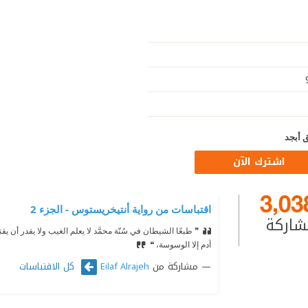
 أبجد
اشترك الآن
3,03
اقتباسات من رواية أنتيخريستوس - الجزء 2
شاركة
❞ طبعًا الشيطان في سُنّة محمَّد لا يعلم الغيب ولا يقدر أن
آدم إلا الوسوسة، ❝
مشاركة من
كل الاقتباسات
Eılaf Alrajeh