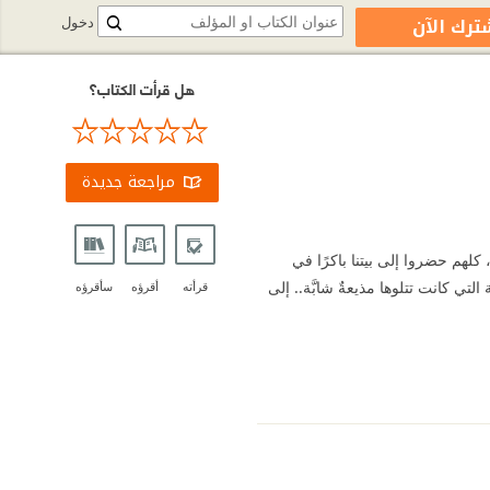
ترك الآن
دخول
هل قرأت الكتاب؟
مراجعة جديدة
كلهم حضروا إلى بيتنا باكرًا في
تي كانت تتلوها مذيعةٌ شابَّة.. إلى
قرأته
أقرؤه
سأقرؤه