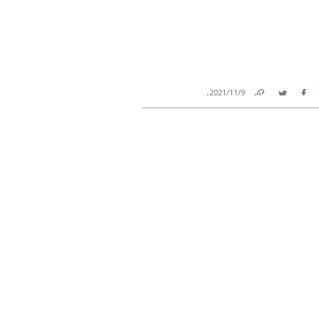
.
9‏/11‏/2021
Link
Twitter
Facebook