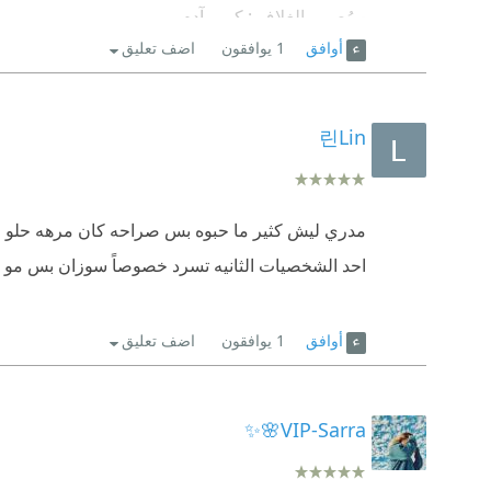
- مُصمم الغلاف : كريم آدم
أوافق
1
يوافقون
اضف تعليق
≯ ملخص القصة
- تدور القصة بداية من عا
린Lin
أن جميع المواليد الأناث تموت مباشرة بعد ولادتهن بيوم
هذه الحالة تحدث في كل مكان، حتي بدأت جميع معامل 
يزيلوا رحم كل فتاة تُصاب بذلك الداء.....إلي أن وجد
مدري ليش كثير ما حبوه بس صراحه كان مرهه حلو و 
بفتيات الياقات الزرقاء نسبة إلي أول فتاة سليمة و التي
احد الشخصيات الثانيه تسرد خصوصاً سوزان بس مو ي
≯اللغة
- سهلة و مناسبة لأي قارئ
أوافق
1
يوافقون
اضف تعليق
≯الحبكة
VIP-Sarra🌸✨️
- في البداية الأحداث هادئة حتي تبدأ بالتقدم
≯الشخصيات