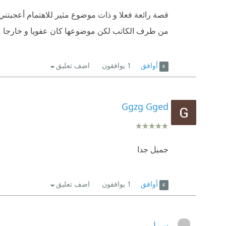
قصة رائعة فعلا و ذات موضوع مثير للاهتمام أعجبتني
- ليلىٰ: بطلة حكياتنا
من طرف الكاتب لكن موضوعها كان عفويا و خارجا عن 
- سوزان: فتاة الياقة الزرقاء و التي تُعد أُخت ليلىٰ
- يونس : أخ الفتاتان
أوافق
1
يوافقون
اضف تعليق
- السيد شاهين: قائد مخفر شرطة القرية التي يسكنوا 
«««««««««««««««
««»»»»»»»»»»»»»
»
Ggzg Gged
جميل جدا
أوافق
1
يوافقون
اضف تعليق
سما