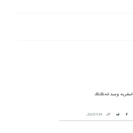
عبقريه ومبدعه🙏🙏
.
24‏/7‏/2023
Link
Twitter
Facebook