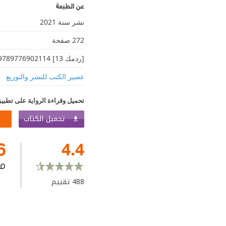
عن الطبعة
نشر سنة 2021
272 صفحة
[ردمك 13] 9789776902114
عصير الكتب للنشر والتوزيع
تحميل وقراءة الرواية على تطبيق
تحميل الكتاب
6
4.4
م
488
تقييم