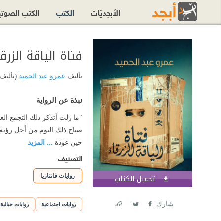
الأبجديّات
الكتب
الكتب الصوت
فتاة الياقة الزرقا
تأليف
عمرو عبد الحميد
(تأليف)
نبذة عن الرواية
"ما زلت أتذكر ذلك التجمع الغ
صباح ذلك اليوم من أجل رؤية ال
حين عودة
... المزيد
التصنيف
روايات فانتازيا
تحميل الكتاب
اشترك الآن
شارك
روايات اجتماعية
روايات خيالية
Link
Twitter
Facebook