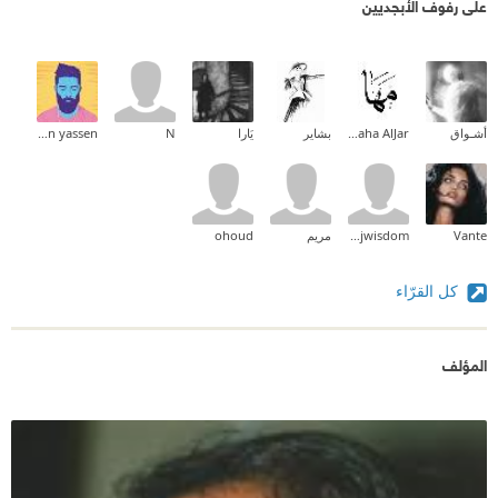
على رفوف الأبجديين
أشـواق
Maha AlJar
بشاير
يَارا
N
hussaien yassen
Vante
shjwisdom
مريم
ohoud
كل القرّاء
المؤلف