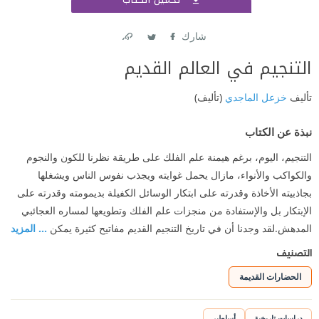
اشتر
شارك
Link
Twitter
Facebook
التنجيم في العالم القديم
تأليف
خزعل الماجدي
(تأليف)
نبذة عن الكتاب
التنجيم، اليوم، برغم هيمنة علم الفلك على طريقة نظرنا للكون والنجوم
والكواكب والأنواء، مازال يحمل غوايته ويجذب نفوس الناس ويشغلها
بجاذبيته الأخاذة وقدرته على ابتكار الوسائل الكفيلة بديمومته وقدرته على
الإبتكار بل والإستفادة من منجزات علم الفلك وتطويعها لمساره العجائبي
المدهش.لقد وجدنا أن في تاريخ التنجيم القديم مفاتيح كثيرة يمكن
... المزيد
التصنيف
الحضارات القديمة
دراسات تاريخية
أساطير