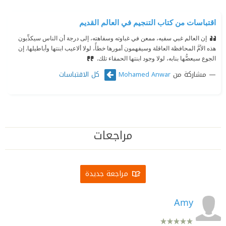
اقتباسات من كتاب التنجيم في العالم القديم
إن العالم غبي سفيه، ممعن في غباوته وسفاهته، إلى درجة أن الناس سيكذِّبون
هذه الأمَّ المحافظة العاقلة وسيفهمون أمورها خطأً، لولا ألاعيب ابنتها وأباطيلها. إن
الجوع سيعضُّها بنابه، لولا وجود ابنتها الحمقاء تلك.
مشاركة من
كل الاقتباسات
Mohamed Anwar
مراجعات
مراجعة جديدة
Amy