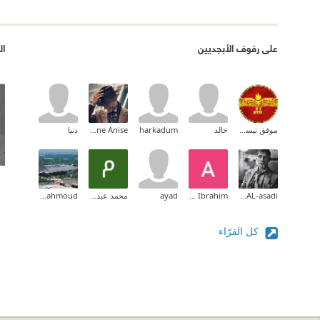
على رفوف الأبجديين
ال
موفق نيسكو حنوكا
خالد
harkadum
Youne Anise
دنيا
Mohammed AL-asadi
Ahmed Ibrahim
ayad
محمد عبدالرضا
Samir Mahmoud
كل القرّاء