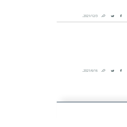
.
3‏/12‏/2021
Link
Twitter
Facebook
.
16‏/6‏/2021
Link
Twitter
Facebook