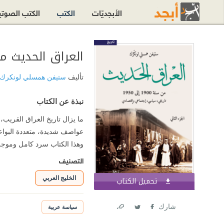
الأبجديّات
الكتب
الكتب الصوت
العراق الحديث من سنة 1900 إلى 1950
تأليف
ستيفن همسلي لونكرك
نبذة عن الكتاب
ما يزال تاريخ العراق القريب،
عواصف شديدة، متعددة البواعث
وهذا الكتاب سرد كامل وموجز للخمسين
التصنيف
الخليج العربي
تحميل الكتاب
اشترك الآن
شارك
سياسة عربية
Link
Twitter
Facebook