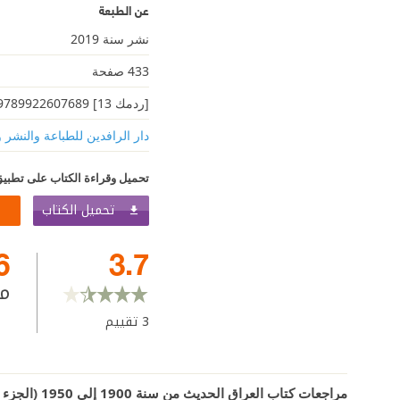
عن الطبعة
نشر سنة 2019
433 صفحة
[ردمك 13] 9789922607689
دار الرافدين للطباعة والنشر و
تحميل وقراءة الكتاب على تطبيق
تحميل الكتاب
6
3.7
م
3
تقييم
مراجعات كتاب العراق الحديث من سنة 1900 إلى 1950 (الجزء الثاني)