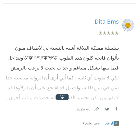
Dita Bms
سلسلة مملكة البلاغة أشبه بالنسبة لي لأطياف ملون
بألوان فاتحة كلون هذه القلوب 💛🩷🧡🩵💜🤎🤍وتتداخل
فيما بينها بشكل متناغم و جذاب بحيث لا ترغب بالرمش
لكي لا تفوتك أي ثانية . كما أني أرى أن الرواية مناسبة جدا
لمن في سن 10 سنوات بل قد اشجع على أن يقرلأوها قد
لا يفهمون لكن تجسيد القيم في الشخصيات و قيم أخرى و
كذلك تجسيد واضح للعلاقات المتنوعة مثل علاقة التوأمين
.
6‏/7‏/2025
Facebook
Twitter
Link
و الحفيد و الإبن و الأبن و الإبن و فهم كل واحد من جهته
أوافق
اضف تعليق
أعتقد أنه من في سن 10 سنوات و أكثر قليلا قد لا يفهم
كل شيئ و مستحيل أن يفهم و يستطيع وصف جميع أبعاد