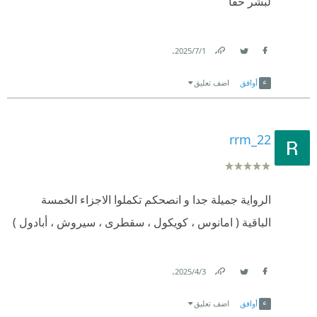
لبشر حقا
.
1‏/7‏/2025
Link
Twitter
Facebook
أوافق
اضف تعليق
rrm_22
الرواية جميلة جدا و انصحكم تكملوا الاجزاء الخمسة
الباقية ( امانوس ، كويكول ، سقطرى ، سيروش ، أبادول )
.
3‏/4‏/2025
Link
Twitter
Facebook
أوافق
اضف تعليق