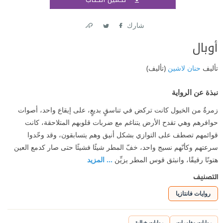
اشتر
شارك
Link
Twitter
Facebook
أوبال
تأليف
حنان لاشين
(تأليف)
نبذة عن الرواية
زمرةٌ من الخيول كانت تركض في تناسقٍ بديعٍ، على إيقاع واحد، أصوات
حوافرهم وهي تقدح الأرض يتناغم مع ضربات قلوبهم المتلاحقة، كانت
قوائمهم تصطف على التوازي بشكل أنيق وهم يتسابقون، وقد وحّدوا
سرعتهم وكأنّهم نسيج واحد، خفّ المطر شيئًا فشيئًا حتى صار كدمع العين
هتونًا رقيقًا، وانبثق قوس المطر يزيِّن
... المزيد
التصنيف
روايات فانتازيا
روايات مغامرات
روايات خيالية