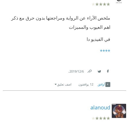
ملخص الآراء عن الرواية ومراجعتها بدون حرق مع ذكر
اهم العيوب والمميزات
في الفيديو دا
****
.
6‏/12‏/2019
Link
Twitter
Facebook
أوافق
12
يوافقون
اضف تعليق
alanoud