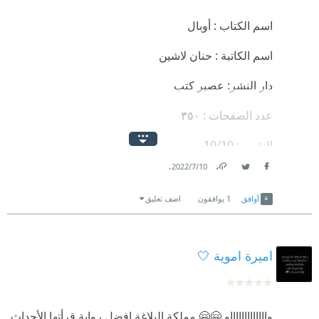
اسم الكتاب : أوبال
اسم الكاتبة : حنان لاشين
دار النشر: عصير كتب
عدد الصفحات : ٣٥٠
التقييم : 10/10
.
10‏/7‏/2022
.
Link
Twitter
Facebook
أوافق
1
يوافقون
اضف تعليق
.
.
اميرة اموية 🤍
.
نبذه عن الروايه :
واااااااااااااو 🤗🤗 مملكة البلاغة افضل رواية قرأتها الأحداث