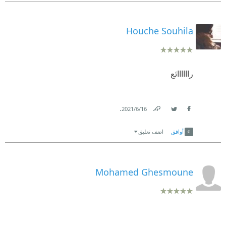
Houche Souhila
راااااائع
.
16‏/6‏/2021
Link
Twitter
Facebook
أوافق
اضف تعليق
Mohamed Ghesmoune