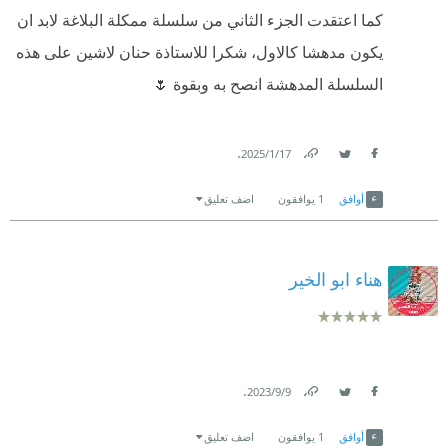
أوبال رحلة في عوالم ساحرة، ودعوة للتأمل في المعاني
كما اعتقدت الجزء الثاني من سلسلة ممكلة البلاغة لابد ان
الإنسانية العميقة من خلال سرد خيالي محكم.
يكون مدهشا كالاول، شكرا للاستاذة حنان لاشين على هذه
1 like
السلسلة المدهشة انصح به وبقوة 🌷
.
17‏/1‏/2025
Link
Twitter
Facebook
أوافق
1
يوافقون
اضف تعليق
هناء ابو الخير
.
9‏/9‏/2023
Link
Twitter
Facebook
أوافق
1
يوافقون
اضف تعليق