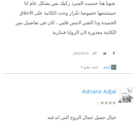
⁨ شويا هنا حسيت السرد ركيك بس بشكل عام انا
حبيتتتتتتها خصوصا تكرار وحث الكاتبة على الاخلاق
الحميدة ودا الشي لامس قلبي ، كان في تفاصيل بس
الكاتبة معذورة لان الروايا فنتازية ⁩
.
13‏/9‏/2025
Link
Twitter
Facebook
أوافق
اضف تعليق
Adnane Adjal
خيال جميل جمال الروح التي ابدعته