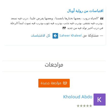
اقتباسات من رواية أوبال
"الحياة دروب ، بعضها نختارها بانفسنا ، وبعضها يفرض علينا ، درب فيه نسعد
،ودرب فيه نشقى ،ودرب فيه نذنب ،ودرب فيه نتوب،ودرب فيه نموت لنبدأ الرحلة
في درب اخير نولد فيه من جديد
مشاركة من
كل الاقتباسات
Saheer Khaleel
مراجعات
مراجعة جديدة
Kholoud Abdo