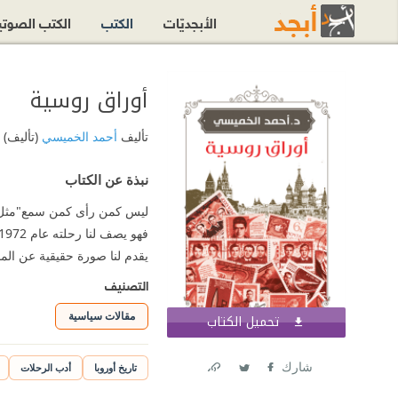
الأبجديّات
الكتب
الكتب الصوت
أوراق روسية
تأليف
أحمد الخميسي
(تأليف)
نبذة عن الكتاب
ليس كمن رأى كمن سمع"مثل عرب
يقدم لنا صورة حقيقية عن الم
التصنيف
مقالات سياسية
تحميل الكتاب
اشترك الآن
شارك
تاريخ أوروبا
أدب الرحلات
Link
Twitter
Facebook