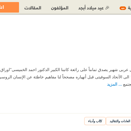
اش
ية
🎉 عيد ميلاد أبجد
المؤلفون
المقالات
جديد
ى شهير يصدق تماماً على رائعة كاتبنا الكبير الدكتور احمد الخميسى"اوراق ر
فهو يصف لنا رحلته عام 1972 الى الأتحاد السوفيتى قبل أنهياره مصححاً لنا مفاهيم خاطئة عن ال
جتمع
... المزيد
العادات والتقاليد
كتّاب وأدباء