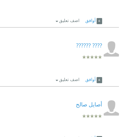
أوافق
اضف تعليق
???? ??????
أوافق
اضف تعليق
أصايل صالح