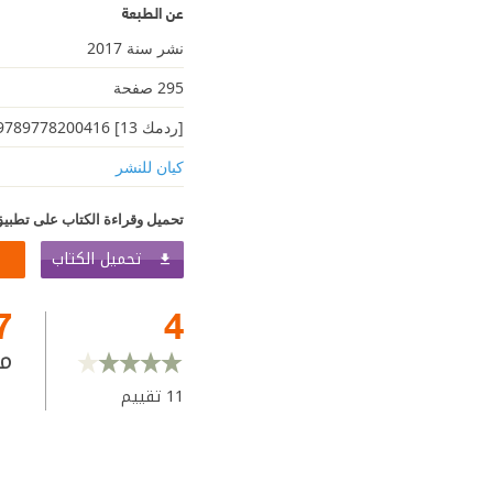
عن الطبعة
نشر سنة 2017
295 صفحة
[ردمك 13] 9789778200416
كيان للنشر
تحميل وقراءة الكتاب على تطبيق
تحميل الكتاب
7
4
م
11
تقييم