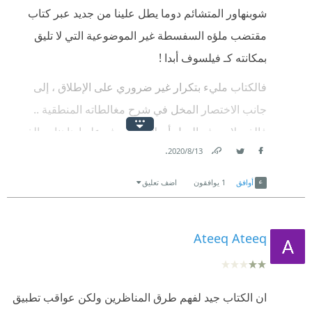
شوبنهاور المتشائم دوما يطل علينا من جديد عبر كتاب
مقتضب ملؤه السفسطة غير الموضوعية التي لا تليق
بمكانته كـ فیلسوف أبدا !
فالكتاب مليء بتكرار غير ضروري على الإطلاق ، إلى
جانب الاختصار المخل في شرح مغالطاته المنطقية ..
فالذي لا يعرف الحيل أصلا لن يتعرف عليها هاهنا ، والذي
.
13‏/8‏/2020
يعرفها سیسب الكاتب والمترجم لإضاعة وقته في فك
Link
Twitter
Facebook
طلاسم لعلم سبق أن کان به ملما ؛
أوافق
1
يوافقون
اضف تعليق
كما يمكن لفتی مجادل في الصف الثالث الإعدادي أن
يكون قد استخدم كل هذه الحيل سهلة الدحض لمستمع
Ateeq Ateeq
غير مشارك في النقاش أو خصم منتبه ؛
الفضل الوحيد الذي يمكن أن ندين به للمؤلف يتمثل في
ان الكتاب جيد لفهم طرق المناظرين ولكن عواقب تطبيق
مساعدتنا على إدراك حقيقة مفادها أن المنتصر في