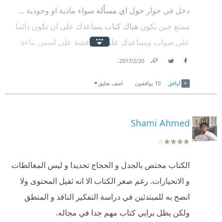
دخل في حوار حول اي مسألة سواء مادية او وجودية ...
ممتع حين يكون هناك كتاب يساعدك على ان تكون دائما
على صواب ويساعدك على المناقشة على اسس بناءة
بعيدا عن السفسطائية وفرض الرأي ... فالاقناع خير حليف
.
20‏/2‏/2017
للانسان ...
Facebook
Twitter
Link
أوافق
10
يوافقون
اضف تعليق
ينصح وبشدة لمحبي الفلسفة
Shami Ahmed
الكتاب مختص بالجدل و الحجاج تحديدا و ليس المغالطات
و الانحيازات. رغم صغر الكتاب الا انه ثقيل المحتوى ولا
انصح به للمبتدئين في دراسة التفكير الناقد و المنطق
ولكن يظل برايي كتاب مهم جدا في مجاله.