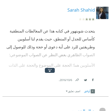
Sarah Shahid
يتحدث شوبنهور في كتابه هذا عن المغالطات المنطقية
كأساس للجدل أو المنطق، حيث يقدم لنا أسلوبين
وطريقتين للرد على أية دعوى أو حجة وذلك للوصول إلى
الصواب الظاهري بغض النظر عن الصواب الموضوعي:
الأسلوبين هما: الحجة على الموضوع والحجة على الذات
أما الطريقتين هما: الدحض المباشر أي مهاجمة أسس
.
6‏/10‏/2016
الدعوى، والدحض غير المباشر أي مهاجمة نتائج الدعوى.
Link
Twitter
Facebook
أوافق
اضف تعليق
وفي هذا الإطار يطرح شوبنهور 38 حيلة، يوضح من خلالها
بعض المغالطات.
خيال الخزرجي