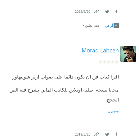
.
20‏/6‏/2025
Link
Twitter
Facebook
أوافق
اضف تعليق
Morad Lahcen
اقرا كتاب فن ان تكون دائما على صواب ارثر شوبنهاور
مجانا نسخة اصلية اونلاين للكاتب الماني يشرح فيه الفن
الحجج
****
.
23‏/3‏/2019