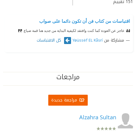
151
تقييم
اقتباسات من كتاب فن أن تكون دائما على صواب
عاجز عن العودة كما كنت وافتقد لكيفية البداية من جديد هنا قمة ضياع
مشاركة من
كل الاقتباسات
Yøüssëf EL Kåsrí
مراجعات
مراجعة جديدة
Alzahra Sultan