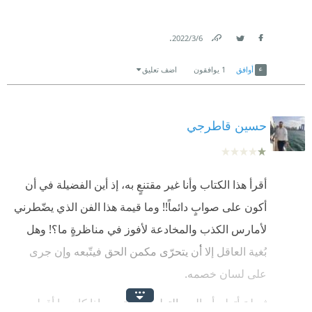
.
6‏/3‏/2022
Link
Twitter
Facebook
أوافق
1
يوافقون
اضف تعليق
حسين قاطرجي
أقرأ هذا الكتاب وأنا غير مقتنعٍ به، إذ أين الفضيلة في أن
أكون على صوابٍ دائماً!! وما قيمة هذا الفن الذي يضّطرني
لأمارس الكذب والمخادعة لأفوز في مناظرةٍ ما؟! وهل
بُغية العاقل إلا أن يتحرّى مكمن الحق فيتّبعه وإن جرى
على لسان خصمه.
ثم لِمَ أتعلم أساليب التدليس والتمويه إذا كان ما أقوله