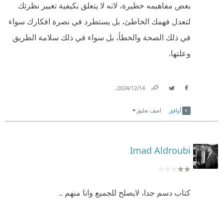
بعض مفاهيمه خطيرة، لانه لا يتعلق بكيفية تغيير نظرتك
النقاش لا محالة هو الشخص الأكثر إحاطة بموضوع حديثه
لتعدل فهمك الخاطئ، بل يستطرد في نصرة افكارك سواء
وليس صاحب الدعوة الأقرب للحقيقة الموضوعية ؛
في ذلك الصحة والخطأ، بل سواء في ذلك سلامة الطريق
على العموم وتجنبا للخوض في مبحث الترجمة الكارثية
وعلتها.
للكتاب ، أنصح السادة الراغبين بتصفح المحتوى بالبدء به
بعيدا عن المقدمات والملاحق المضافة من قبل المترجم ..
.
14‏/12‏/2024
متمنيا لهم تجربة دوغمائية لا مثيل لها 😁
Link
Twitter
Facebook
أوافق
اضف تعليق
#التقييم_الخاص :: 2.5/5 في أحسن الأحوال 🤦🏻‍♂️
Imad Aldroubi
كتاب دسم جدا، لايصلح للجميع وانا منهم ..