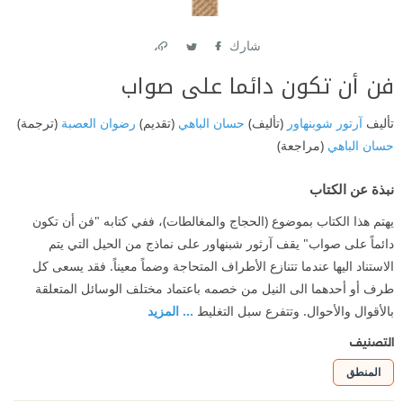
شارك
Link
Twitter
Facebook
فن أن تكون دائما على صواب
تأليف
آرتور شوبنهاور
(تأليف)
حسان الباهي
(تقديم)
رضوان العصبة
(ترجمة)
حسان الباهي
(مراجعة)
نبذة عن الكتاب
يهتم هذا الكتاب بموضوع (الحجاج والمغالطات)، ففي كتابه "فن أن تكون
دائماً على صواب" يقف آرثور شبنهاور على نماذج من الحيل التي يتم
الاستناد اليها عندما تتنازع الأطراف المتحاجة وضماً معيناً. فقد يسعى كل
طرف أو أحدهما الى النيل من خصمه باعتماد مختلف الوسائل المتعلقة
بالأقوال والأحوال. وتتفرع سبل التغليط
... المزيد
التصنيف
المنطق