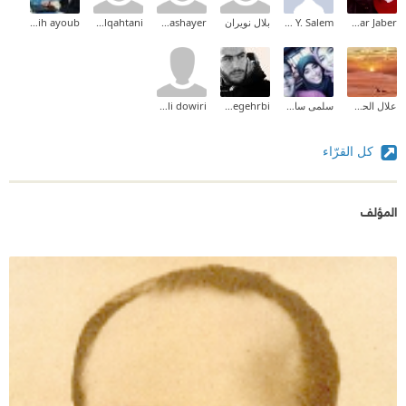
Mhmad Omar Jaber
Hasna Y. Salem
بلال نويران
Dr Bashayer
wedad alqahtani
lafquih ayoub
علال الحسني
سلمى سامي
mohamed megehrbi
belal ali dowiri
كل القرّاء
المؤلف