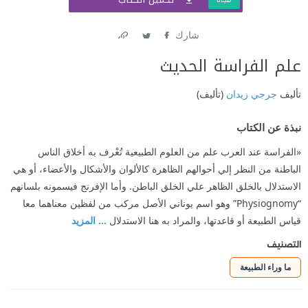
شارك
Link
Twitter
Facebook
علم الفراسة الحديث
تأليف
جرجي زيدان
(تأليف)
نبذة عن الكتاب
«الفراسة عند العرب علم من العلوم الطبيعية تُعْرف به أخلاق الناس
الباطنة من النظر إلي أحوالهم الظاهرة كالألوان والأشكال والأعضاء، أو هي
الاستدلال بالخلق الظاهر علي الخلق الباطن. وأما الإفرنج فيسمونه بلسانهم
“Physiognomy” وهو اسم يوناني الأصل مركب من لفظين معناهما معا
قياس الطبيعة أو قاعدتها، والمراد به هنا الاستدلال
... المزيد
التصنيف
ما وراء الطبيعة