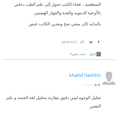
السطحية .. فجاء الكتب تحول إلى علم الطب دخلني
بالأوعية الدمويه والغدة والجهاز الهضمي
بالبدايه كان مشي صح وبعدين الكاتب خبص
.
15‏/11‏/2019
Link
Twitter
Facebook
أوافق
اضف تعليق
khalid hashim
تحليل الوجوه ليس دقيق مقارنة بتحليل لغة الجسد و علم
النفس