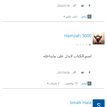
.
18‏/5‏/2022
Link
Twitter
Facebook
أوافق
اضف تعليق
Hamzah 3000
اسم الكتاب لايدل على مابداخله
.
28‏/9‏/2017
Link
Twitter
Facebook
أوافق
19
يوافقون
3 تعليقات
Smah Hala