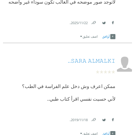
لاتوجد صور موضحه في الغالب تكون سوداء غير واضحه
.
22‏/11‏/2025
Link
Twitter
Facebook
أوافق
اضف تعليق
𝚂𝙰𝚁𝙰 𝙰𝙻𝙼𝙰𝙻𝙺𝙸..
ممكن اعرف وش دخل علم الفراسة في الطب؟
لأني حسيت نفسي اقرأ كتاب طبي..
.
18‏/11‏/2019
Link
Twitter
Facebook
أوافق
اضف تعليق