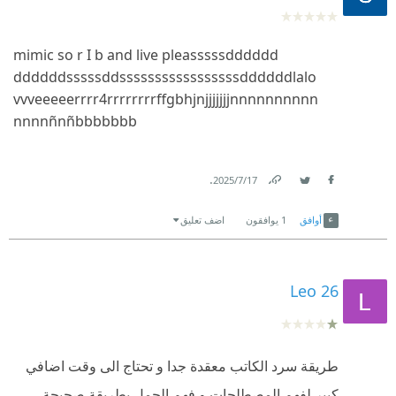
mimic so r I b and live
pleasssssdddddd
ddddddsssssddss
sssssssssssssss
ddddddlalo
vvveeeeerrrr4rr
rrrrrrffgbhjnjj
jjjjjnnnnnnnnnn
nnnnñnñbbbbbbb
.
17‏/7‏/2025
Link
Twitter
Facebook
أوافق
1
يوافقون
اضف تعليق
Leo 26
طريقة سرد الكاتب معقدة جدا و تحتاج الى وقت اضافي
كبير لفهم المصطلحات و فهم الجمل بطريقة صحيحة