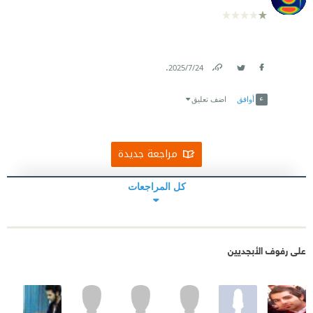
.
24‏/7‏/2025
Link
Twitter
Facebook
أوافق
اضف تعليق
مراجعة جديدة
كل المراجعات
على رفوف الأبجديين