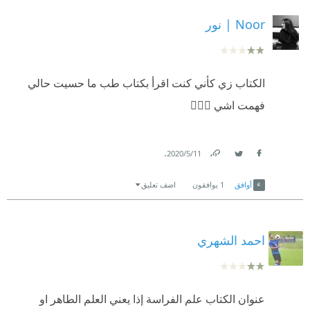
Noor | نور
الكتاب زي كأني كنت اقرأ بكتاب طب ما حسيت حالي
فهمت اشي 🤷🏻‍♀️
.
11‏/5‏/2020
Link
Twitter
Facebook
أوافق
1
يوافقون
اضف تعليق
احمد الشهري
عنوان الكتاب علم الفراسة إذا يعني العلم الطاهر او