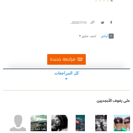
.
10‏/7‏/2020
Link
Twitter
Facebook
أوافق
اضف تعليق
مراجعة جديدة
كل المراجعات
على رفوف الأبجديين