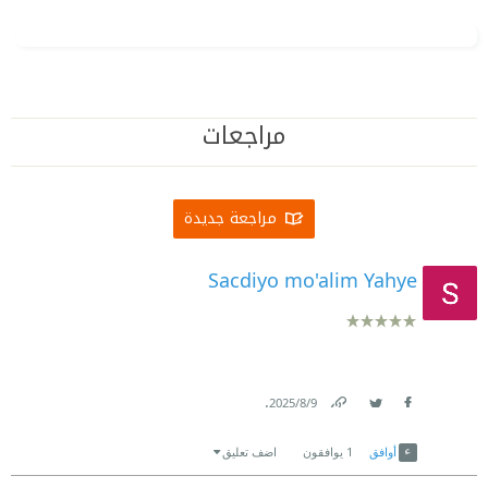
مراجعات
مراجعة جديدة
Sacdiyo mo'alim Yahye
.
9‏/8‏/2025
Link
Twitter
Facebook
أوافق
1
يوافقون
اضف تعليق