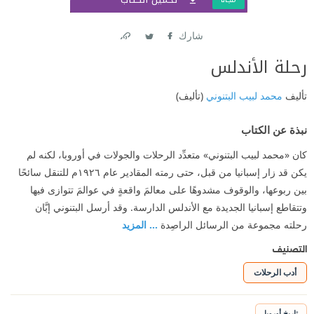
شارك
Link
Twitter
Facebook
رحلة الأندلس
تأليف
محمد لبيب البتنوني
(تأليف)
نبذة عن الكتاب
كان «محمد لبيب البتنوني» متعدِّد الرحلات والجولات في أوروبا، لكنه لم
يكن قد زار إسبانيا من قبل، حتى رمته المقادير عام ١٩٢٦م للتنقل سائحًا
بين ربوعها، والوقوف مشدوهًا على معالمَ واقعةٍ في عوالمَ تتوازى فيها
وتتقاطع إسبانيا الجديدة مع الأندلس الدارسة. وقد أرسل البتنوني إبَّان
رحلته مجموعة من الرسائل الراصِدة
... المزيد
التصنيف
أدب الرحلات
تاريخ أوروبا