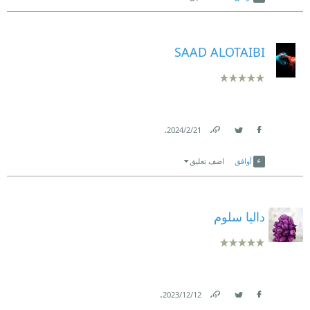
SAAD ALOTAIBI
.
21‏/2‏/2024
Link
Twitter
Facebook
أوافق
اضف تعليق
داليا سلوم
.
12‏/12‏/2023