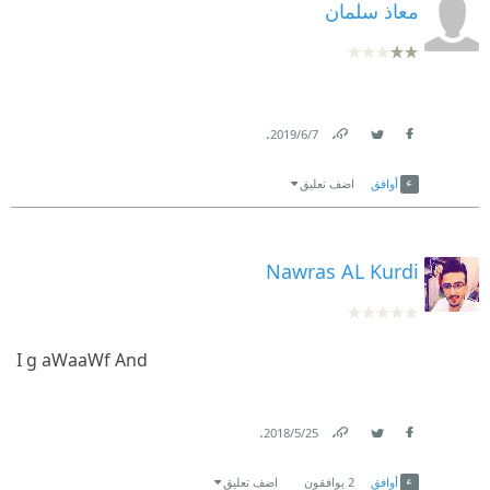
معاذ سلمان
.
7‏/6‏/2019
Link
Twitter
Facebook
أوافق
اضف تعليق
Nawras AL Kurdi
I g aWaaWf And
.
25‏/5‏/2018
Link
Twitter
Facebook
أوافق
2
يوافقون
اضف تعليق