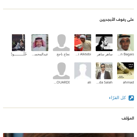
على رفوف الأبجديين
Adnan Bagais
ساهر ساهر
Humaidi Alktebi
نجاح ناجح
عبدالمحسن علي السبعان
خُلُــــــــــودْ
RHASKIL LOUARDI
ali
Hamada Salah
ahmad
كل القرّاء
المؤلف