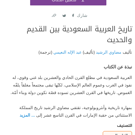
اشتر
شارك
Link
Twitter
Facebook
تاريخ العربية السعودية بين القديم
والحديث
تأليف
مضاوي الرشيد
(تأليف)
عبد الإله النعيمي
(ترجمة)
نبذة عن الكتاب
العربية السعودية في مطلع القرن الحادي والعشرين بلد غني وقوي، له
نفوذ في الغرب وعموم العالم الإسلامي، لكنّها تبقى مجتمعاً مغلقاً يلفّه
الغموض. تاريخها في القرن العشرين تسوده قصّة تكوين دولة وبناء أمّة.
بمهارة تاريخية وأنثروبولوجية، تقتفي مضاوي الرشيد تاريخ المملكة
الاستثنائي من حقبة الإمارات في القرن التاسع عشر إلى
... المزيد
التصنيف