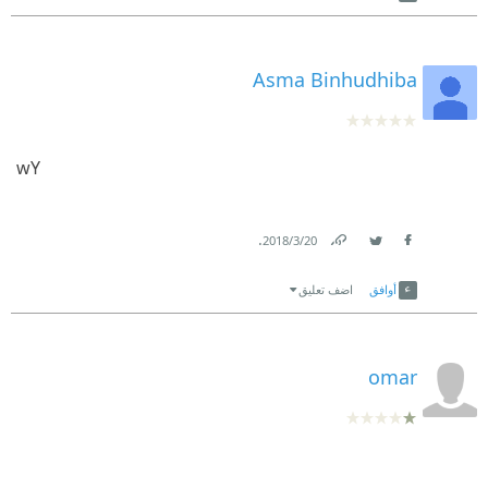
Asma Binhudhiba
wY
.
20‏/3‏/2018
Link
Twitter
Facebook
أوافق
اضف تعليق
omar