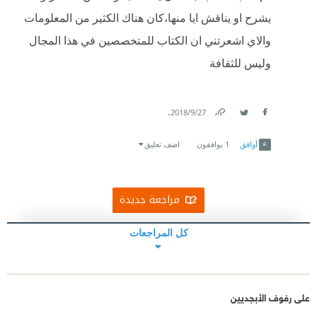
يشرح او يناقش ايا منها،كان هناك الكثير من المعلومات
والاي اشعرتني ان الكتاب للمتخصصين في هذا المجال
وليس للثقافة
.
27‏/9‏/2018
Link
Twitter
Facebook
أوافق
1
يوافقون
اضف تعليق
مراجعة جديدة
كل المراجعات
على رفوف الأبجديين