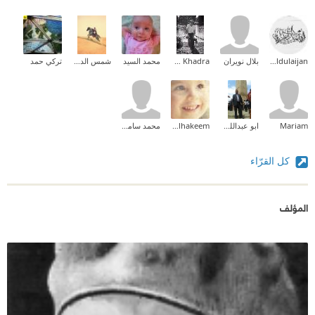
Afnan Aldulaijan
بلال نويران
Adam Khadra
محمد السيد
شمس الدوسري
تركي حمد
Mariam
ابو عبدالله ازهر علي
Hatem Abd Elhakeem
محمد سامح دياب
كل القرّاء
المؤلف