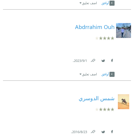
أوافق
اضف تعليق
Abdrrahim Ouh
.
1‏/9‏/2023
Link
Twitter
Facebook
أوافق
اضف تعليق
شمس الدوسري
.
23‏/8‏/2016