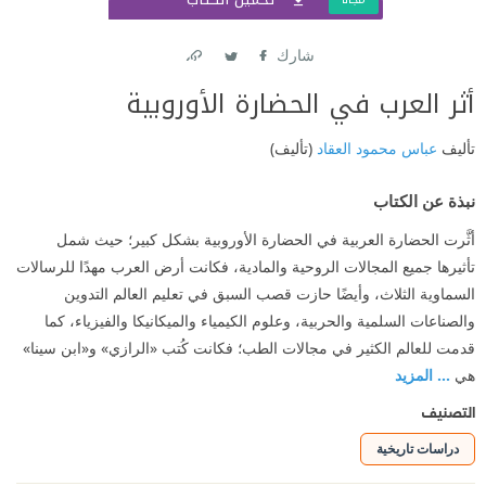
شارك
Link
Twitter
Facebook
أثر العرب في الحضارة الأوروبية
تأليف
عباس محمود العقاد
(تأليف)
نبذة عن الكتاب
أثَّرت الحضارة العربية في الحضارة الأوروبية بشكل كبير؛ حيث شمل
تأثيرها جميع المجالات الروحية والمادية، فكانت أرض العرب مهدًا للرسالات
السماوية الثلاث، وأيضًا حازت قصب السبق في تعليم العالم التدوين
والصناعات السلمية والحربية، وعلوم الكيمياء والميكانيكا والفيزياء، كما
قدمت للعالم الكثير في مجالات الطب؛ فكانت كُتب «الرازي» و«ابن سينا»
هي
... المزيد
التصنيف
دراسات تاريخية