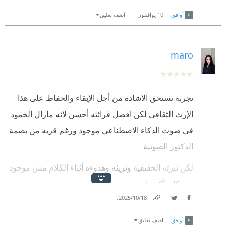
Link
Twitter
Facebook
أوافق
10
يوافقون
اضف تعليق
maro
تجربة تستحق الاشادة من أجل الإبقاء والحفاظ على هذا
الإرث الثقافي لكن افضل قرائته أحسن لانه مازال الجمود
في صوت الذكاء الاصطناعي موجود ورغم قربه من بصمة
الدكتور الصوتية
لكن نبرته الحقيقية وتريثه وهدوءه أثناء الكلام مش موجود
وده كان أكتر شئ بيميزه
.
18‏/10‏/2025
Link
Twitter
Facebook
أوافق
اضف تعليق