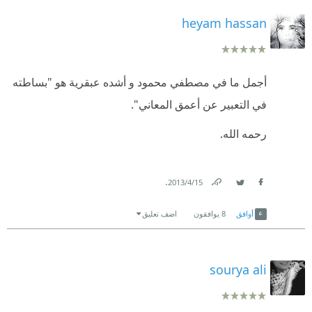
heyam hassan
أجمل ما في مصطفي محمود و أشده عبقرية هو "بساطته
في التعبير عن أعمق المعاني".
رحمه الله.
.
15‏/4‏/2013
Link
Twitter
Facebook
أوافق
8
يوافقون
اضف تعليق
sourya ali