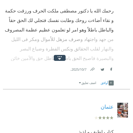
أنا ونفسي 💙
رحمك الله يا دكتور مصطفى ملكت الحرف ورزقت حكمة
#Heba_Elzahhar_reading
و نقاء أضاءت روحك وطابت نفسك فتجلي لك الحق حقاً
#أبجد
والباطل باطلاً وهو امر لو تعلمون عظيم عظمة المصروف
من جهد واجتهاد وصرف مزهل للأموال ومكر فى الليل
#الروح_والجسد
والنهار لقلب الحقائق ونكس الفطرة وضياع البصر
#د_مصطفى_محمود
والبصيرة فاصبح الحق باطل والباطل حق والأمين خائن
‏اقرأ الكتاب على @abjjad عبر الرابط:‏
****
والخائن امين.. رحمك الله يا دكتور مصطفى ورزقت
.
7‏/10‏/2025
Facebook
Twitter
Link
القبول وطبت حيا وميتا.
أوافق
اضف تعليق
عثمان
كتاب لطيف و لذيذ .