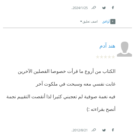
.
25‏/1‏/2024
الوعظ المباشر في بعض المقالات والمبالغة في النبرة
Link
Twitter
Facebook
الصوفية أحيانًا. ولكن إجمالًا كتاب جيد.
أوافق
اضف تعليق
هند آدم
الكتاب من أروع ما قرأت خصوصا الفصلين الآخرين
غابت نفسي معه وسبحت في ملكوت آخر
فيه نغمة صوفية لم تعجبني كثيرا لذا أنقصت التقييم نجمة
أنصح بقراءته :)
.
21‏/8‏/2012