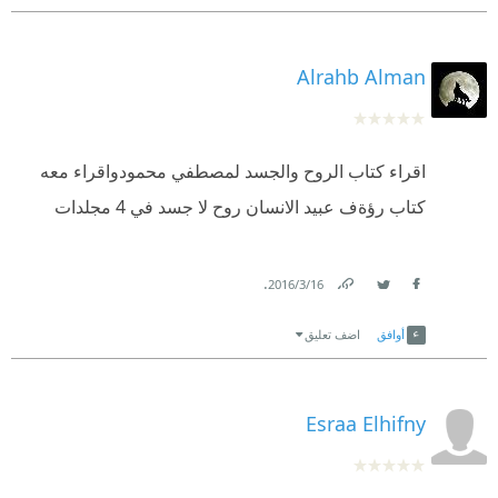
Alrahb Alman
اقراء كتاب الروح والجسد لمصطفي محمودواقراء معه
كتاب رؤةف عبيد الانسان روح لا جسد في 4 مجلدات
.
16‏/3‏/2016
Link
Twitter
Facebook
أوافق
اضف تعليق
Esraa Elhifny