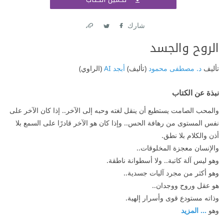
اشتر
شارك
Link
Twitter
Facebook
الروح والجسد
تأليف
د. مصطفى محمود
(تأليف)
أبجد AI
(الراوي)
نبذة عن الكتاب
والمحب الصامت يستطيع أن ينقل لغته وحبه إلى الآخر.. إذا كان الآخر على
نفس المستوى من رهافة الحس.. وإذا كان هو الآخر قادرًا على السمع بلا
أذن والكلام بلا نطق.
والإنسان معجزة المخلوقات..
وهو ليس آلة كاتبة.. ولا أسطوانة ناطقة.
وهو أكثر من مجرد آليات جسدية..
هو عقل وروح ووجدان..
وذاته مستودع قوى وأسرار إلهية.
وهو
... المزيد