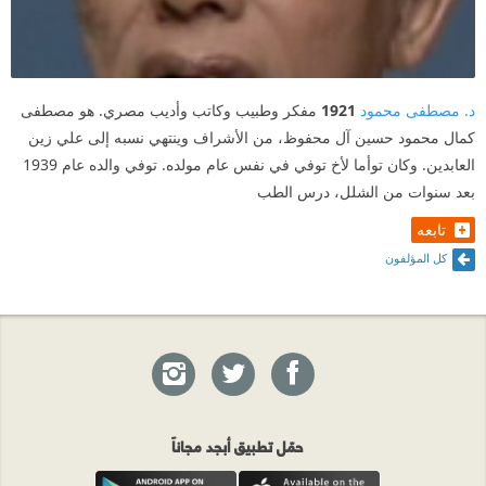
د. مصطفى محمود
1921
مفكر وطبيب وكاتب وأديب مصري. هو مصطفى
كمال محمود حسين آل محفوظ، من الأشراف وينتهي نسبه إلى علي زين
العابدين. وكان توأما لأخ توفي في نفس عام مولده. توفي والده عام 1939
بعد سنوات من الشلل، درس الطب
تابعه
كل المؤلفون
حمّل تطبيق أبجد مجاناً