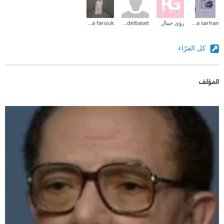
Dina sarhan
رؤى جمال
rana abdelbaset
raghda farouk
كل القرّاء
المؤلف