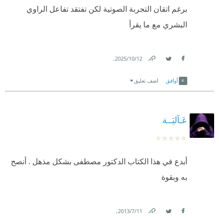
برغم اتقان التجربة الصوتية لكن تفتقد تفاعل الراوي
البشري مع ما يقرأ
.
12‏/10‏/2025
Link
Twitter
Facebook
أوافق
اضف تعليق
عَـآليَــة
أبدع في هذا الكتاب الدكتور مصطفى بشكل مذهل . أنصح
به وبقوة
.
11‏/7‏/2013