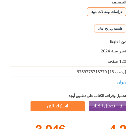
التصنيف
دراسات ومقالات أدبية
فلسفة وتاريخ أديان
عن الطبعة
نشر سنة 2024
120 صفحة
[ردمك 13] 9789778713770
ديوان
تحميل وقراءة الكتاب على تطبيق أبجد
تحميل الكتاب
اشترك الآن
3,046
4.2