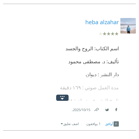
heba alzahar
اسم الكتاب: الروح والجسد
تأليف: د. مصطفى محمود
دار النشر : ديوان
مدة العمل صوتي : ١٦٩ دقيقة
تاريخ النشر في ديوان : ٢٠٢٤
.
15‏/10‏/2025
تاريخ النشر الأصلي : ١٩٧٣
Link
Twitter
Facebook
أوافق
1
يوافقون
اضف تعليق
أبجد / صوتي