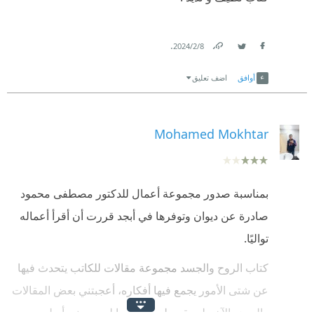
.
8‏/2‏/2024
Link
Twitter
Facebook
أوافق
اضف تعليق
Mohamed Mokhtar
بمناسبة صدور مجموعة أعمال للدكتور مصطفى محمود
صادرة عن ديوان وتوفرها في أبجد قررت أن أقرأ أعماله
تواليًا.
كتاب الروح والجسد مجموعة مقالات للكاتب يتحدث فيها
عن شتى الأمور يجمع فيها أفكاره، أعجبتني بعض المقالات
والبعض الآخر لم يقدم لي جديد. ما لم يعجبني أسلوب