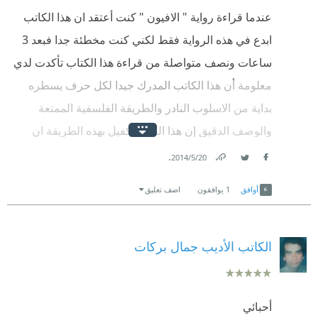
عندما قراءة رواية " الافيون " كنت أعتقد ان هذا الكاتب
ابدع في هذه الرواية فقط لكني كنت مخطئة جدا فبعد 3
ساعات ونصف متواصلة من قراءة هذا الكتاب تأكدت لدي
معلومة أن هذا الكاتب المدرك جيدا لكل حرف يسطره
بداية من الاسلوب النادر والطريقة الفلسفية الممتعة
والوصف الدقيق إن هذا الكاتب كفيل بهذه الطريقة ان
يجعلك مدمن قراءة شأت أم أبيت ؟؟
.
20‏/5‏/2014
Link
Twitter
Facebook
الكتاب رائع جدا جدا فلسفي فكري فيه نزعات صوفية
أوافق
1
يوافقون
اضف تعليق
بحت يثير حفيظة الجدل لديك رغبة وليس رهبة يستحق
أكثر من 5 نجمات
الكاتب الأديب جمال بركات
اعجبتني كثيرا جزئية " الجنة " والحوار الذي دار بينه وبين
الانثى العاشقة للحرية ...
أحبائي
لم تعجبني جزئية الاصنام برغم ما تحمله من حقيقة واقعية