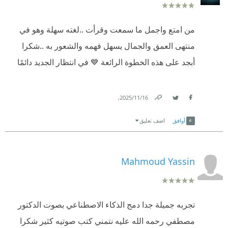
أبرز المُقتبسات:
# كأنما الغل هو التراث الحضارى المشترك للنساء جميعاً.
من امتع واجمل ما سمعت وقرأت ..لغته سهلة وهو في
منتهى العمق والجمال يسهل فهمه والشعور به ..شكرا
# الغل هو سر الجحيم الذى نعيشه
أبجد على هذه الخطوة الرائعة 💙 في انتظار الجديد دائمًا
# المطلق لا تسعه عبارة ولا تحيط به حروف، فالجهل هو
عين معرفته والصمت هو عين إدراكه
.
16‏/11‏/2025
# كل ما هو مطلق لا يُقال
Link
Twitter
Facebook
أوافق
اضف تعليق
Mahmoud Yassin
تجربه جميلة جدا دمج الذكاء الاصطناعي بصوت الدكتور
مصطفي رحمه الله عليه نتمني كتب صوتيه كثير شكرا