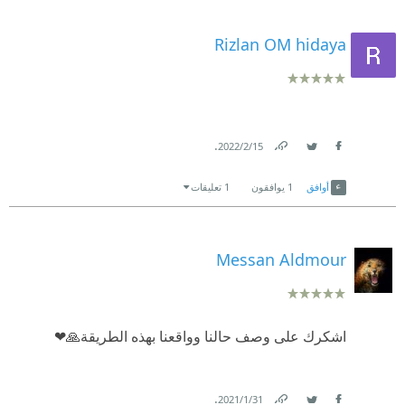
Rizlan OM hidaya
.
15‏/2‏/2022
Link
Twitter
Facebook
أوافق
1
يوافقون
1 تعليقات
Messan Aldmour
اشكرك على وصف حالنا وواقعنا بهذه الطريقة🙏❤
.
31‏/1‏/2021