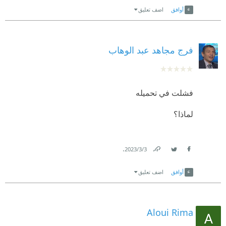
أوافق
اضف تعليق
فرج مجاهد عبد الوهاب
فشلت في تحميله
لماذا؟
.
3‏/3‏/2023
Link
Twitter
Facebook
أوافق
اضف تعليق
Aloui Rima