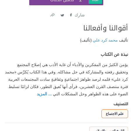
شارك
Link
Twitter
Facebook
أقوالنا وأفعالنا
تأليف
محمد كرد علي
(تأليف)
نبذة عن الكتاب
يؤمن الكثيرُ من المفكرين والأدباء أن غاية الأدب هي إصلاح المجتمع
وتحقيق رفعته والمشاركة في حل مشاكله. وفي هذا الكتاب يُكرِّس «محمد
كرد علي» قلمه لرصد ظواهرَ اجتماعيةٍ وثقافيةٍ سادت المجتمعات العربية
فترة منتصف القرن العشرين، فرأى أنها تُعيق التطور، فكان لزامًا تسليط
الضوء على هذه الظواهر وحل المشكلات التي
... المزيد
التصنيف
علم الاجتماع
التاريخ العربي والإسلامي