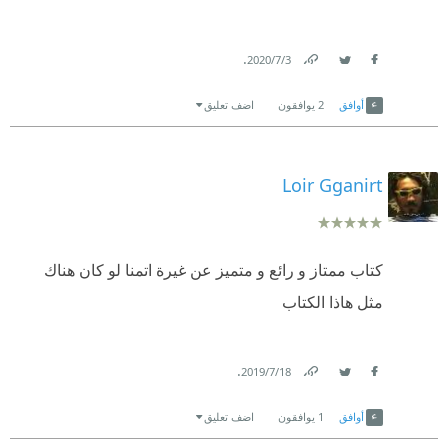
.
3‏/7‏/2020
Link
Twitter
Facebook
أوافق
2
يوافقون
اضف تعليق
Loir Gganirt
كتاب ممتاز و رائع و متميز عن غيرة اتمنا لو كان هناك
مثل هاذا الكتاب
.
18‏/7‏/2019
Link
Twitter
Facebook
أوافق
1
يوافقون
اضف تعليق