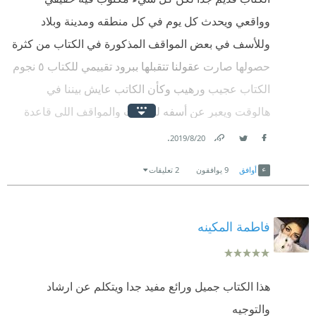
وواقعي ويحدث كل يوم في كل منطقه ومدينة وبلاد
وللأسف في بعض المواقف المذكورة في الكتاب من كثرة
حصولها صارت عقولنا تتقبلها ببرود تقييمي للكتاب ٥ نجوم
الكتاب عجيب ورهيب وكأن الكاتب عايش بيننا في
هالوقت ويعبر عن أسفه للأحداث والمواقف اللي قاعدة
تنزل من مستوى ( بعض) العرب
.
20‏/8‏/2019
Link
Twitter
Facebook
أوافق
9
يوافقون
2 تعليقات
فاطمة المكينه
هذا الكتاب جميل ورائع مفيد جدا ويتكلم عن ارشاد
والتوجيه