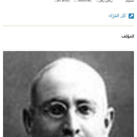
سلوى
رياض زهر الدين
Sara Mehmet
emtenan amin
كل القرّاء
المؤلف