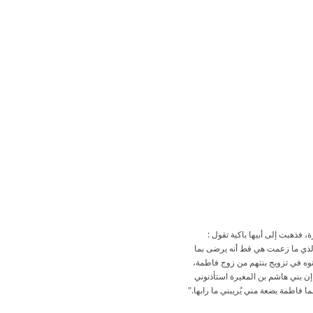
، فذهبت إلى أبيها باكية تقول :
الذي ما زعمت هي قط أنه يرضى بما
نوه في تزويج بنتهم من زوج فاطمة،
إن بني هاشم بن المغيرة استأذنوني
. إنما فاطمة بضعة مني يُريبني ما رابها."