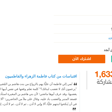
فة
 أبجد
اشترك الآن
1,63
اقتباسات من كتاب فاطمة الزهراء والفاطميون
شاركة
نُمي إلي فاطمة أن عليًّا يهم بالزواج من بنت هاشم بن المُغيرة
"يزعمون أنك لا تغضب لبناتك؟"
كلمة تعلم وقعها في نفس أبيها 
يغضبها، وقد عرف أبوها ماتعني؛ لأن بني هاشم بن المغيرة استأذ
فصعد المنبر والعضب باد عليه، وقال على ملأ من الحاضرين: "ألا 
في أن يُنكحوا ابنتهم عليًّا، ألا وإني لا آذن .. ثم لا آذن.. ثم لا آذن.