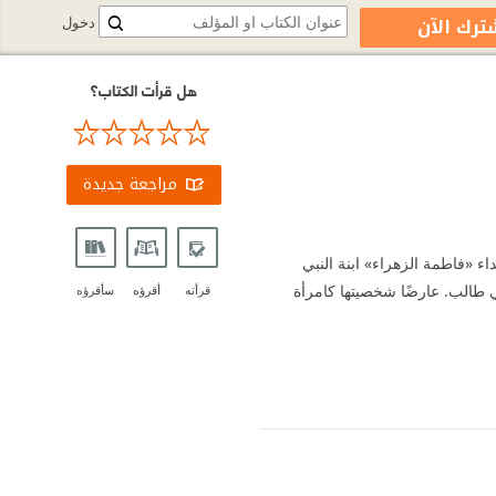
ترك الآن
دخول
هل قرأت الكتاب؟
مراجعة جديدة
داء «فاطمة الزهراء» ابنة النبي
 طالب. عارضًا شخصيتها كامرأة
قرأته
أقرؤه
سأقرؤه