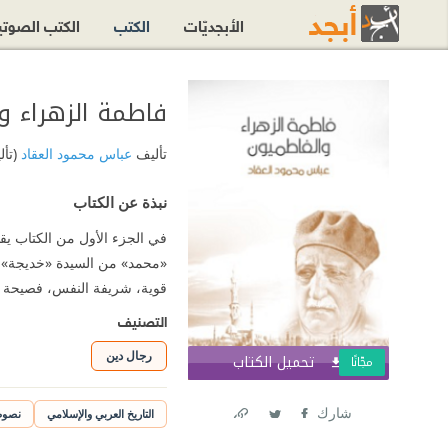
الأبجديّات
الكتب
الكتب الصوت
فاطمة الزهراء و
تأليف
عباس محمود العقاد
(تأل
نبذة عن الكتاب
في الجزء الأول من الكتاب يقدم
«محمد» من السيدة «خديجة». ف
قوية، شريفة النفس، فصيحة 
التصنيف
رجال دين
تحميل الكتاب
اشترك الآ
مجّانًا
شارك
التاريخ العربي والإسلامي
نصوص
Link
Twitter
Facebook