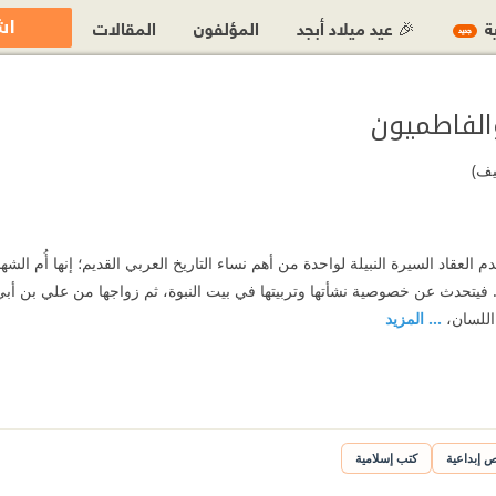
اش
ية
🎉 عيد ميلاد أبجد
المؤلفون
المقالات
جديد
الفاطميون
يف)
 العقاد السيرة النبيلة لواحدة من أهم نساء التاريخ العربي القديم؛ إنها أُم الشه
يتحدث عن خصوصية نشأتها وتربيتها في بيت النبوة، ثم زواجها من علي بن أبي
اللسان،
... المزيد
ن
 إبداعية
كتب إسلامية