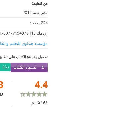
عن الطبعة
نشر سنة 2014
224 صفحة
[ردمك 13] 9789777194976
مؤسسة هنداوي للتعليم والثقا
تحميل وقراءة الكتاب على تطبيق
تحميل الكتاب
مجّانًا
3
4.4
م
66
تقييم