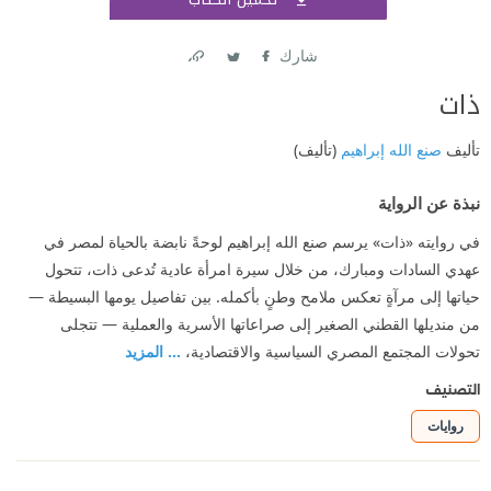
اشتر
شارك
Link
Twitter
Facebook
ذات
تأليف
صنع الله إبراهيم
(تأليف)
نبذة عن الرواية
في روايته «ذات» يرسم صنع الله إبراهيم لوحةً نابضة بالحياة لمصر في
عهدي السادات ومبارك، من خلال سيرة امرأة عادية تُدعى ذات، تتحول
حياتها إلى مرآةٍ تعكس ملامح وطنٍ بأكمله. بين تفاصيل يومها البسيطة —
من منديلها القطني الصغير إلى صراعاتها الأسرية والعملية — تتجلى
تحولات المجتمع المصري السياسية والاقتصادية،
... المزيد
التصنيف
روايات