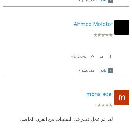
أوافق
اضف تعليق
Ahmed Molotof
.
26‏/8‏/2025
Link
Twitter
Facebook
أوافق
اضف تعليق
mona adel
لقد تم عمل فيلم في الستينات من القرن الماضي