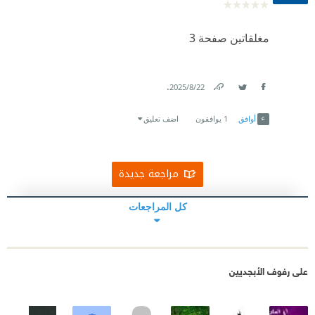
مغلقاتين صفحة 3
.
22‏/8‏/2025
Link
Twitter
Facebook
أوافق
1
يوافقون
اضف تعليق
مراجعة جديدة
كل المراجعات
على رفوف الأبجديين