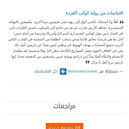
اقتباسات من رواية كوكب القردة
أهلًا ولا أصدقاء، لكنني أتوق إلى رؤية بشر حقيقيين مرةً أخرى ‫ ملتصقين بالنوافذ
المستديرة، نشاهد الأرض تقترب لم تعد من حاجةٍ إلى تلسكوب لتمييز القارات نحن
في المدار ندور حول كوكبي القديم أرى أستراليا وأمريكا وفرنسا تمر أمام عيني؛
أجل، ها هي فرنسا نتعانق ثلاثتنا ونحن ننتحب ‫ انطلقنا من السفينة في القارب الثاني
أُجريت جميع الحسابات بهدف الهبوط في وطني ليس بعيدًا عن باريس، آمل ذلك ‫
نحن في الغلاف الجوي تعمل الصواريخ الكابحة تنظر إليَّ نوڤا مبتسمة لقد تعلمَتْ
الابتسام والبكاء أيضًا يمدُّ ابني ذراعيه ويفتح عينين متسعتين من الدهشة تحتنا، إنها
باريس برج أيفل لا يزال
مشاركة من
كل الاقتباسات
Mohmaed-malek
مراجعات
مراجعة جديدة