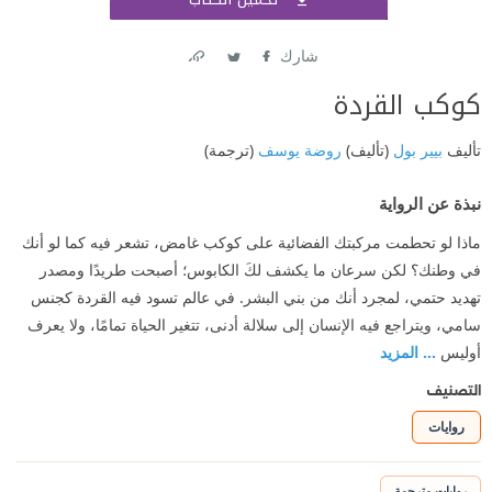
اشتر
شارك
Link
Twitter
Facebook
كوكب القردة
تأليف
بيير بول
(تأليف)
روضة يوسف
(ترجمة)
نبذة عن الرواية
ماذا لو تحطمت مركبتك الفضائية على كوكب غامض، تشعر فيه كما لو أنك
في وطنك؟ لكن سرعان ما يكشف لكَ الكابوس؛ أصبحت طريدًا ومصدر
تهديد حتمي، لمجرد أنك من بني البشر. في عالم تسود فيه القردة كجنس
سامي، ويتراجع فيه الإنسان إلى سلالة أدنى، تتغير الحياة تمامًا، ولا يعرف
أوليس
... المزيد
التصنيف
روايات
روايات مترجمة