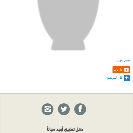
بيير بول
تابعه
كل المؤلفون
حمّل تطبيق أبجد مجاناً