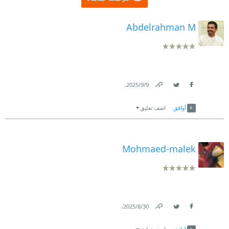
Abdelrahman M
.
9‏/9‏/2025
Link
Twitter
Facebook
أوافق
اضف تعليق
Mohmaed-malek
.
30‏/8‏/2025
Link
Twitter
Facebook