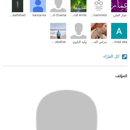
عمار العلي
Manar Mohammed
Ashraf Arfat
Eyad Osama
kaissa ka
Asmaalfahad
Ahmad aea
نبراس الجيلاني
وليد البلوي
heba alzahar
كل القرّاء
المؤلف