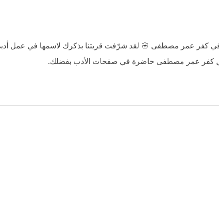
ميلة من اللي بنسافر لها في الإجازة عشان نغيَّر جو.. وبنقول احنا راي
ولات -قليلة- بيوصل.
ة في كفر عمر مصطفى 🌸 لقد شرّفت قريتنا بذكرك لاسمها في عمل أدب
أن تظل كفر عمر مصطفى حاضرة في صفحات الأدب بفضلك.
صل للجاني الحقيقي!
دد التاني امتى 😁