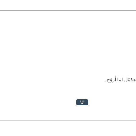
ّل لما أروّح.
لعدد الأول من سلسلة "المحقق منصور زوربا"، بعد كل صفحة وكل دلي