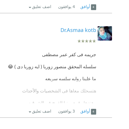
أوافق
4
يوافقون
اضف تعليق
Dr.Asmaa kotb
جريمه فى كفر عمر مصطفى
سلسله المحقق منصور زوربا ( ايه زوربا دى ) 😂
ما علينا روايه سلسه سريعه
هتسحلك معاها فى الشخصيات والأحداث
وهندخل قرى منيا القمح فى الشرقيه
أوافق
3
يوافقون
اضف تعليق
كل ما تقول وصلت خلاص القاتل
يطلع مش هو وتبدأ من الأول تانى