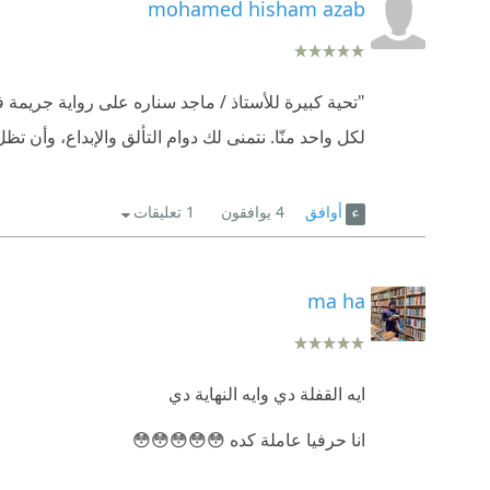
mohamed hisham azab
جريمة قتل بتحصل في أكثر الأماكن وداعة، قرية ريفية ج
المحقق طاهر بيحاول يوصل للجاني الحقيقي، وبعد محا
"تحية كبيرة للأستاذ / ماجد سناره على رواية جريم
لكن المفاجأة.. مش ده القاتل!
لكل واحد منّا. نتمنى لك دوام التألق والإبداع، و
بيضطر يلجأ للمحقق منصور زوبا واللي بمساعدته بيو
رواية ممتعة ومشوقة ومن مكاني هذا أحب أعرف.. الع
أوافق
4
يوافقون
1 تعليقات
تقييمي بالتأكيد ⭐⭐⭐⭐⭐
ma ha
ايه القفلة دي وايه النهاية دي
انا حرفيا عاملة كده 😳😳😳😳😳