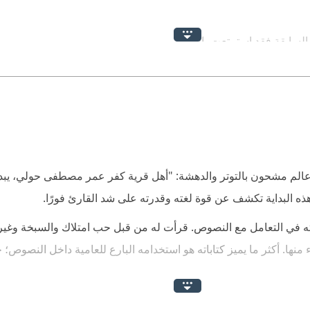
السابقة فقد استمتعت بالعمل .
بشعة ، القتيل عادل ابن زغلول صاحب ارض زراعية ، فى كفر عمر مصط
ل القتيل له اعداء كثير .
بهذا الشكل ؟ واين ومتى تمت الجريمة ؟ هل تجارة المخدرات او البحث 
قتيل ، واين كان موجود وقت وقوع الجريمة ، الكل لا يعرف شئ عن الج
ى عالم مشحون بالتوتر والدهشة: "أهل قرية كفر عمر مصطفى حولي، يبد
هذه البداية تكشف عن قوة لغته وقدرته على شد القارئ فورًا.
ف أهلها ، لا يعمل بشكل رسمى ، يملك مهارة قوية فى التحليل ، يساع
ونته في التعامل مع النصوص. قرأت له من قبل حب امتلاك والسبخة وغيره
منها. أكثر ما يميز كتاباته هو استخدامه البارع للعامية داخل النصوص؛ 
القاتل ، وجدوا دليل اخر لبرائتة ، مما زاد من غموض عملية القتل وال
رواية. وأظن أن اختيار الاسم لم يأتِ صدفة، بل هو انعكاس لتأثر "ماج