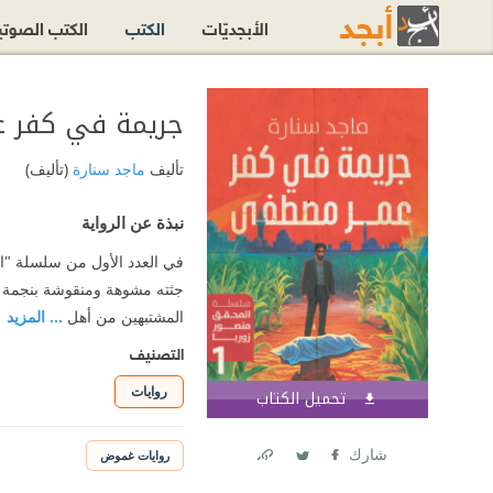
الأبجديّات
الكتب
الكتب الصوت
جريمة في كفر ع
تأليف
ماجد سنارة
(تأليف)
نبذة عن الرواية
في العدد الأول من سلسلة "
جثته مشوهة ومنقوشة بنجمة 
المشتبهين من أهل
... المزيد
التصنيف
روايات
تحميل الكتاب
اشترك الآن
شارك
روايات غموض
Link
Twitter
Facebook