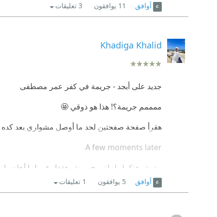
أوافق
11
يوافقون
3 تعليقات
Khadiga Khalid
جديد على أبجد - جريمة في كفر عمر مصطفى
ممممم جريمة؟! هذا هو ذوقي 🤩
هقرأ صفحة صفحتين لحد ما أوصل مشواري بعد كده هكم
A few moments later
مفيش هنكمل لما نروح.. مش هقفل غير لما أخلصها.
أوافق
5
يوافقون
1 تعليقات
ساعة وخمس دقايق هو الوقت اللي انتهيت فيه من ا
بتظهر مكنش ينفع مكملهاش.