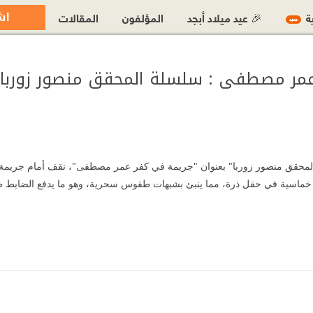
اش
ية
🎉 عيد ميلاد أبجد
المؤلفون
المقالات
جديد
مر مصطفى : سلسلة المحقق منصور زوربا 1
المحقق منصور زوربا" بعنوان "جريمة في كفر عمر مصطفى"، نقف أمام جريم
خماسية في حقل ذرة، مما ينبئ بشبهات طقوس سحرية، وهو ما يدفع الضابط طا