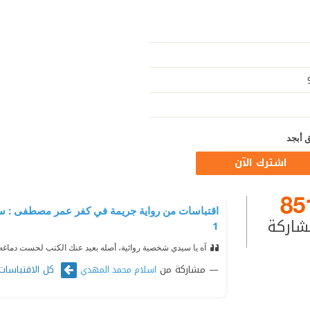
 أبجد
اشترك الآن
85
اقتباسات من رواية جريمة في كفر عمر مصطفى : س
شاركة
1
آه يا سيدي شخصية روائية، أصله بعيد عنك الكتب لحست دماغه.
مشاركة من
كل الاقتباسات
اسلام محمد المهدي