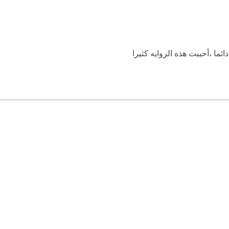
ئما ،أحببت هذه الروايه كثيرا