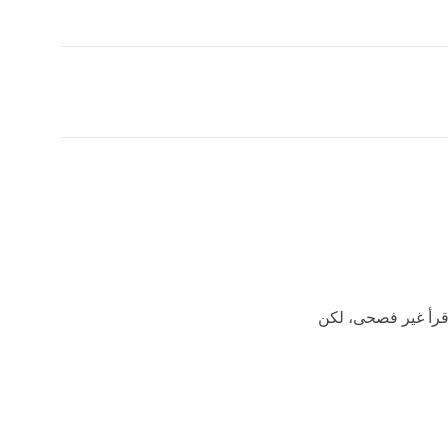
أقرأ غير فصحى، لكن