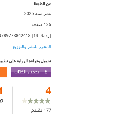
عن الطبعة
نشر سنة 2025
136 صفحة
[ردمك 13] 9789778842418
المحرر للنشر والتوزيع
تحميل وقراءة الرواية على تطبيق
تحميل الكتاب
1
4
م
177
تقييم