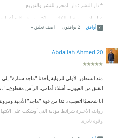
* دار النشر : دار المحرر للنشر والتوزيع
⭐ لم اقرا من قبل للكاتب ، ولكنى سوف اتابع أعماله 
أوافق
2
يوافقون
اضف تعليق
⭐ بدأت الرواية بداية ساخنة من اول سطر ، جريمة 
جسمة ، اهل الكفر يخافون مصيره فالجانى مجهول ، عاد
Abdallah Ahmed 20
⭐ من القاتل ؟ وماهو الدافع وراء جريمة بشعة قاسية 
الزوجية سبب تلك الجريمة ؟
⭐ بدا الضابط طاهر فى التحقيق مع كل الذى يعرف ال
منذ السطور الأولى للرواية يأخذنا "ماجد سنارة" إل
ان عادل له اعداء كثير ، وانه دائم ضرب زوجته .
القلق من العيون... أشلاء أمامي، الرأس مقطوع...". 
⭐ منصور زوربا... ضابط متقاعد يعيش فى الكفر ويعر
أنا شخصيًا أتعجب دائمًا من قوة "ماجد" الأدبية ومر
التحقيق فى القضية كمحقق .
روايته الأخيرة شرائط مؤدبة التي أوشكت على الانتهاء 
وقوة نادرة.
⭐ كلما وجد المحقق زوربا و الضابط طاهر دليل لادانة 
.
شخصية المحقق "منصور زوربا" كانت المحور الأساسي لل