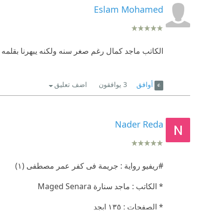
Eslam Mohamed
والنهايه غير متوقعه بالمره !!
التقييم: ٥/٥ ⭐⭐⭐⭐⭐
الكاتب ماجد كمال رغم صغر سنه ولكنه يبهرنا بقلمه دا
أوافق
3
يوافقون
اضف تعليق
Nader Reda
#ريفيو رواية : جريمة فى كفر عمر مصطفى (١)
* الكاتب : ماجد سنارة Maged Senara
* الصفحات : ١٣٥ ابجد