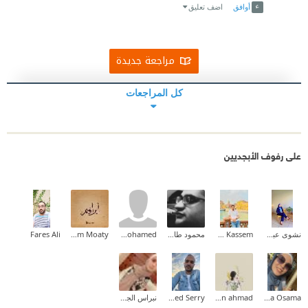
أوافق
اضف تعليق
مراجعة جديدة
كل المراجعات
على رفوف الأبجديين
نشوى عبدالمقصود
Mohamed Kassem
محمود طارق إبراهيم
amr mohamed
Ibrahim Moaty
Fares Ali
Sara Osama
nouran ahmad
Mohamed Serry
نبراس الجيلاني