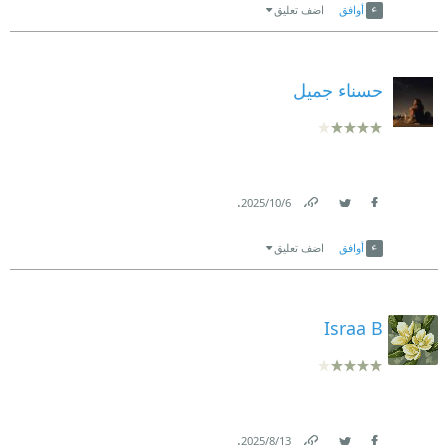
أوافق
اضف تعليق
حسناء جميل
.
6‏/10‏/2025
Link
Twitter
Facebook
أوافق
اضف تعليق
Israa B
.
13‏/8‏/2025