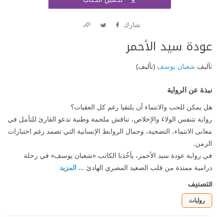
اشتر
شارك
Link
Twitter
Facebook
عودة سيد الأحمر
تأليف
شعبان يوسف
(تأليف)
نبذة عن الرواية
هل يمكن للحب والانتماء أن يلتقيا رغم كل العقبات؟
رواية تتنفس الولاءَ والإخلاص، تناقش ملحمة وطنية تدعو القارئ للتأمل في
معانى الانتماء، التضحية، وجمال الروابط الإنسانية التي تصمد رغم اختبارات
الزمن.
في رواية عودة سيد الأحمر، يأخُذنا الكاتب «شعبان يوسف» في رحلة
درامية ممتدة من قلب الصعيد المصري الهادئ
... المزيد
التصنيف
روايات