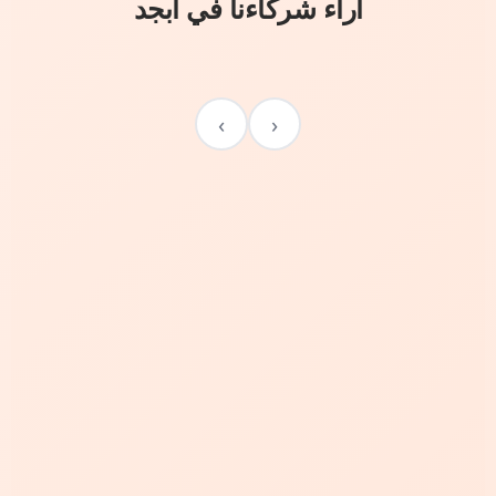
آراء شركاءنا في أبجد
›
‹