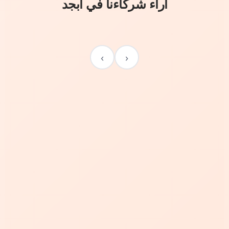
آراء شركاءنا في أبجد
›
‹