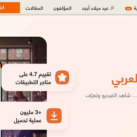
اش
ية
🎉 عيد ميلاد أبجد
المؤلفون
المقالات
جديد