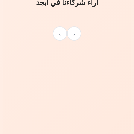
آراء شركاءنا في أبجد
›
‹