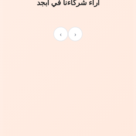
آراء شركاءنا في أبجد
›
‹