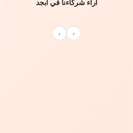
آراء شركاءنا في أبجد
›
‹