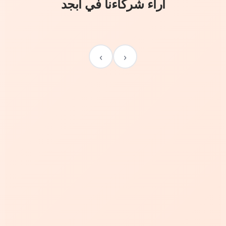
آراء شركاءنا في أبجد
›
‹