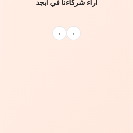
آراء شركاءنا في أبجد
›
‹