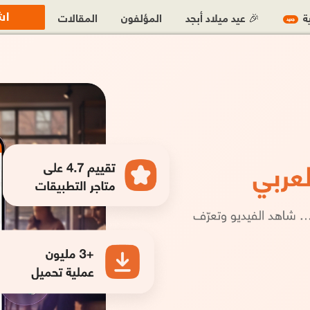
اش
ية
🎉 عيد ميلاد أبجد
المؤلفون
المقالات
جديد