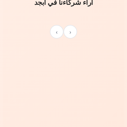
آراء شركاءنا في أبجد
›
‹