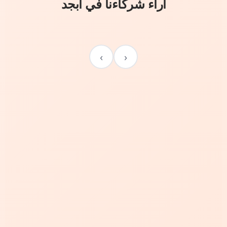
آراء شركاءنا في أبجد
›
‹