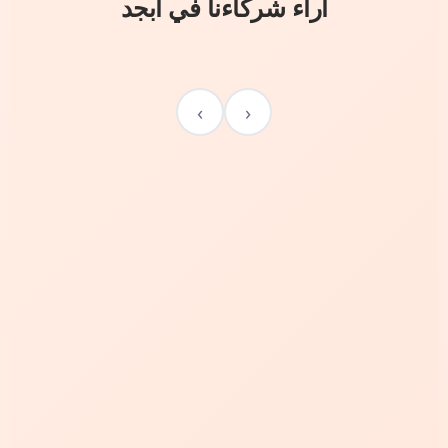
آراء شركاءنا في أبجد
›
‹