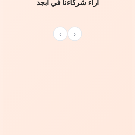
آراء شركاءنا في أبجد
›
‹