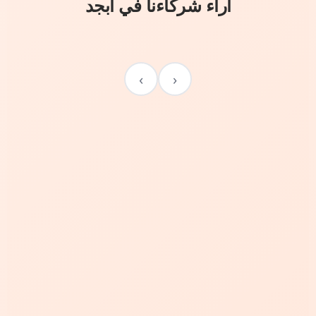
آراء شركاءنا في أبجد
›
‹