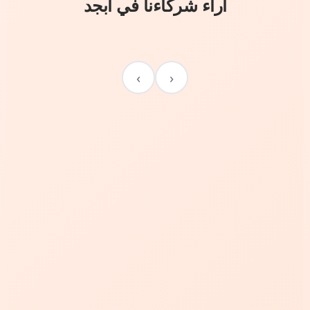
آراء شركاءنا في أبجد
›
‹