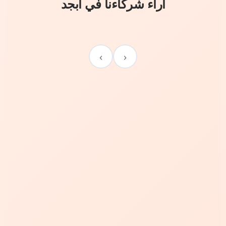
آراء شركاءنا في أبجد
›
‹