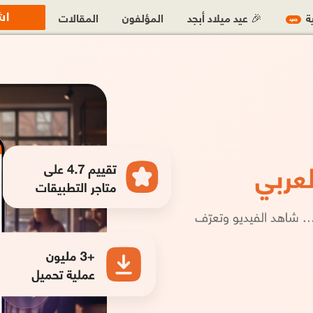
اش
ية
🎉 عيد ميلاد أبجد
المؤلفون
المقالات
جديد