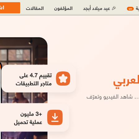
اش
ية
🎉 عيد ميلاد أبجد
المؤلفون
المقالات
جديد