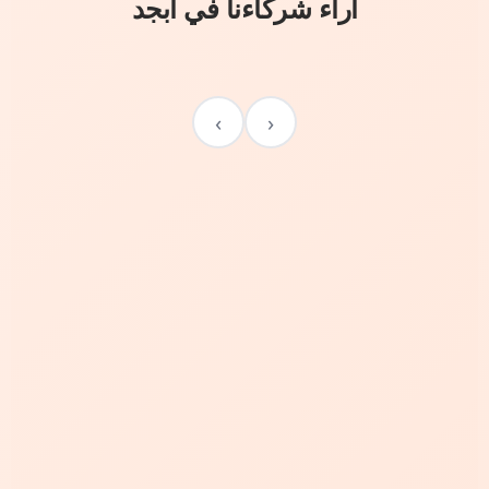
آراء شركاءنا في أبجد
›
‹